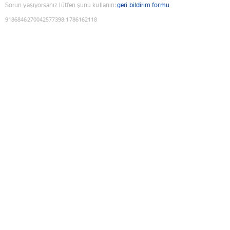
Sorun yaşıyorsanız lütfen şunu kullanın:
geri bildirim formu
9186846270042577398
:
1786162118