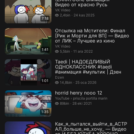
Видео от красно Русь
VK Video
2,4 bin izleme
2,4bin
24 kas 2025
7:18
Отсылка на Мстители: Финал
[Рик и Морти для ВП] — Видео
от ЛИК – Лучшее из кино
VK Video
1:41
5,5 bin izleme
5,5bin
11 ara 2022
Taedi | НАДОЕДЛИВЫЙ
ОДНОКЛАССНИК #taedi
#анимация #мультик | Дзен
Dzen
1:01
14,8 bin izleme
14,8bin
25 oca 2026
horrid henry nooo 12
priscila portilla marin.
YouTube
›
priscila portilla marin
89 bin izleme
89bin
28 eki 2021
1:35
Как_я_пытался_выйти_в_АСТР
АЛ_больше_не_хочу_ — Видео