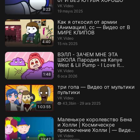
от И БЕЗ ЮТУБА ХОРОШО
VK Video
8:23
19 mayıs 2025
Как я откосил от армии
(Анимация), сс — Видео от В
МИРЕ КЛИПОВ
VK Video
4:40
15 nis 2025
ВЭЛЛ - ЗАЧЕМ МНЕ ЭТА
ШКОЛА Пародия на Kanye
West & Lil Pump - I Love It
(Meme)Ан...
VK Video
1:48
6 oca 2026
три гопа — Видео от мультики
пультики
VK Video
43,3 bin izleme
43,3bin
29 ara 2025
1:03:55
Маленькое королевство Бена
и Холли | Космическое
приключение Холли | — Видео
от Новый...
VK Video
39:42