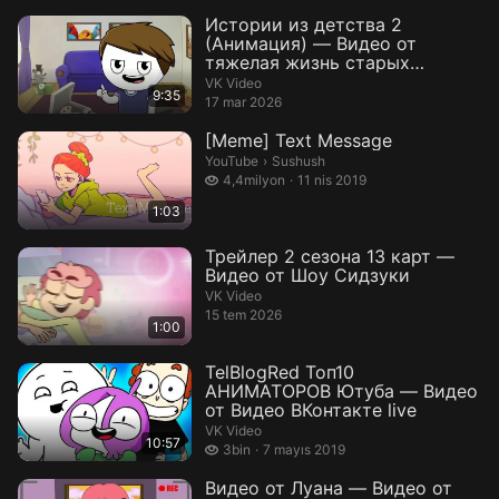
Истории из детства 2
(Анимация) — Видео от
тяжелая жизнь старых
японцев
VK Video
9:35
17 mar 2026
[Meme] Text Message
Sushush.
YouTube
›
Sushush
4,4 milyon izleme
4,4milyon
11 nis 2019
1:03
Трейлер 2 сезона 13 карт —
Видео от Шоу Сидзуки
VK Video
15 tem 2026
1:00
TelBlogRed Топ10
АНИМАТОРОВ Ютуба — Видео
от Видео ВКонтакте live
VK Video
10:57
3 bin izleme
3bin
7 mayıs 2019
Видео от Луана — Видео от