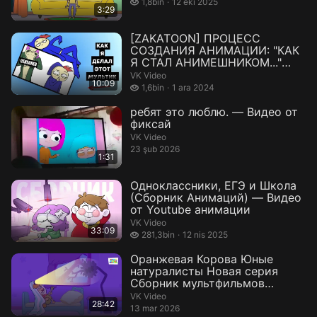
1,8 bin izleme
1,8bin
12 eki 2025
3:29
[ZAKATOON] ПРОЦЕСС
СОЗДАНИЯ АНИМАЦИИ: "КАК
Я СТАЛ АНИМЕШНИКОМ..."
(Speed An...
VK Video
10:09
1,6 bin izleme
1,6bin
1 ara 2024
ребят это люблю. — Видео от
фиксай
VK Video
23 şub 2026
1:31
Одноклассники, ЕГЭ и Школа
(Сборник Анимаций) — Видео
от Youtube анимации
VK Video
33:09
281,3 bin izleme
281,3bin
12 nis 2025
Оранжевая Корова Юные
натуралисты Новая серия
Сборник мультфильмов
Мультики — Вид...
VK Video
28:42
13 mar 2026