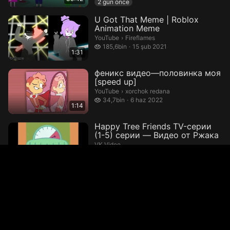
2 gün önce
U Got That Meme | Roblox
Animation Meme
Fireflames.
YouTube
›
Fireflames
185,6 bin izleme
185,6bin
15 şub 2021
1:31
феникс видео—половинка моя
[speed up]
xorchok redana.
YouTube
›
xorchok redana
34,7 bin izleme
34,7bin
6 haz 2022
1:14
Happy Tree Friends TV-серии
(1-5) серии — Видео от Ржака
VK Video
9 şub 2026
4:02
Клип @kidsgames1 — Видео от
Рик и Морти
VK Video
1,8 bin izleme
1,8bin
27 oca 2026
1:12