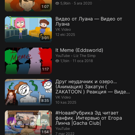
5,9 bin izleme
5,9bin
5 ara 2020
1:07
Видео от Луана — Видео от
Луана
VK Video
12 eki 2025
3:01
It Meme (Eddsworld)
Liz The Simp.
YouTube
›
Liz The Simp
1,1 bin izleme
1,1bin
11 oca 2018
1:17
Друг неудачник и озеро...
(Анимация) Закатун (
ZAKATOON ) Реакция — Видео
от Tik-Tok ...
VK Video
8:35
10 kas 2025
#НоваяРубрика Эд читает
фанфик. Интервью от Егора
Линча |Gacha Ciub|
YouTube
1:54
7 mar 2022