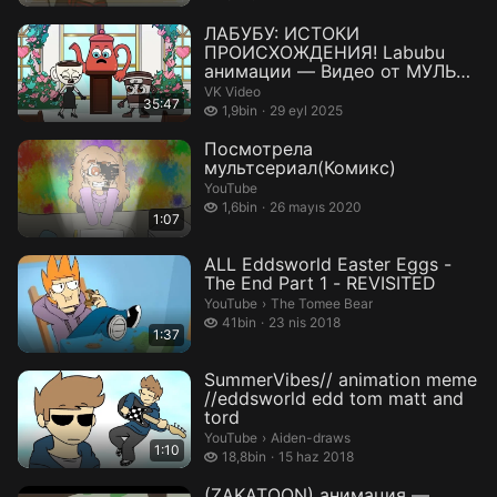
ЛАБУБУ: ИСТОКИ
ПРОИСХОЖДЕНИЯ! Labubu
анимации — Видео от МУЛЬТ
ТВ
VK Video
35:47
1,9 bin izleme
1,9bin
29 eyl 2025
Посмотрела
мультсериал(Комикс)
YouTube
1,6 bin izleme
1,6bin
26 mayıs 2020
1:07
ALL Eddsworld Easter Eggs -
The End Part 1 - REVISITED
The Tomee Bear.
YouTube
›
The Tomee Bear
41 bin izleme
41bin
23 nis 2018
1:37
SummerVibes// animation meme
//eddsworld edd tom matt and
tord
Aiden-draws.
YouTube
›
Aiden-draws
1:10
18,8 bin izleme
18,8bin
15 haz 2018
(ZAKATOON) анимация —