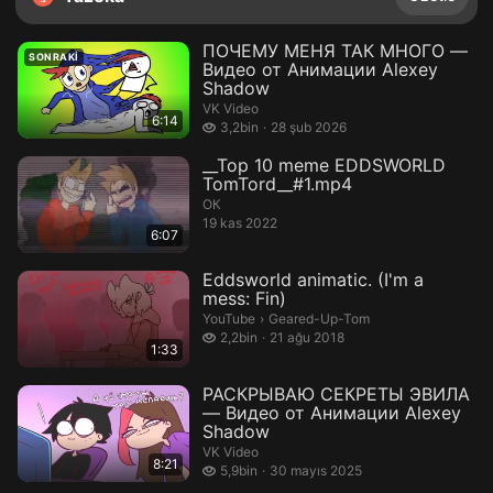
ПОЧЕМУ МЕНЯ ТАК МНОГО —
SONRAKI
Видео от Анимации Alexey
Shadow
VK Video
6:14
3,2 bin izleme
3,2bin
28 şub 2026
__Top 10 meme EDDSWORLD
TomTord__#1.mp4
ОК
19 kas 2022
6:07
Eddsworld animatic. (I'm a
mess: Fin)
Geared-Up-Tom.
YouTube
›
Geared-Up-Tom
2,2 bin izleme
2,2bin
21 ağu 2018
1:33
РАСКРЫВАЮ СЕКРЕТЫ ЭВИЛА
— Видео от Анимации Alexey
Shadow
VK Video
8:21
5,9 bin izleme
5,9bin
30 mayıs 2025