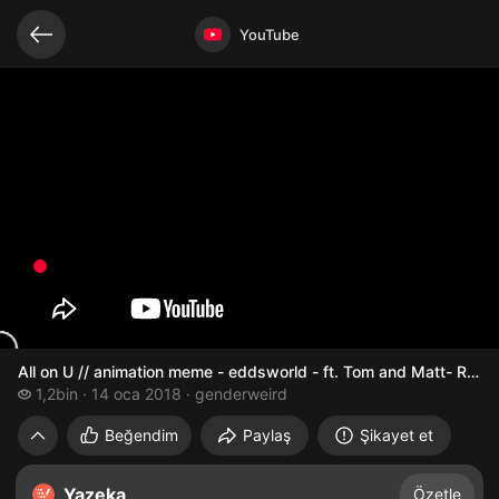
Bağlantılı videolar
Video açık
YouTube
All on U // animation meme - eddsworld - ft. Tom
1,2 bin izleme
1,2bin
14 oca 2018
genderweird
Beğendim
Paylaş
Şikayet et
Yazeka
Özetle