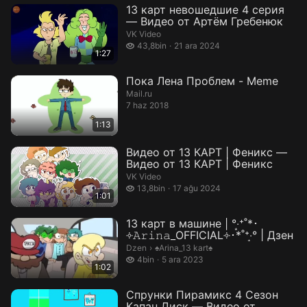
13 карт невошедшие 4 серия
— Видео от Артём Гребенюк
VK Video
43,8 bin izleme
43,8bin
21 ara 2024
1:27
Пока Лена Проблем - Meme
Mail.ru
7 haz 2018
1:13
Видео от 13 КАРТ | Феникс —
Видео от 13 КАРТ | Феникс
VK Video
13,8 bin izleme
13,8bin
17 ağu 2024
1:01
13 карт в машине | °‧͙⁺˚*･
༓𝙰𝚛𝚒𝚗𝚊_OFFICIAL༓･*˚⁺‧͙° | Дзен
♠️Arina_13 kart♠️.
Dzen
›
♠️Arina_13 kart♠️
4 bin izleme
4bin
5 ara 2023
1:02
Спрунки Пирамикс 4 Сезон
Капан Диск — Видео от