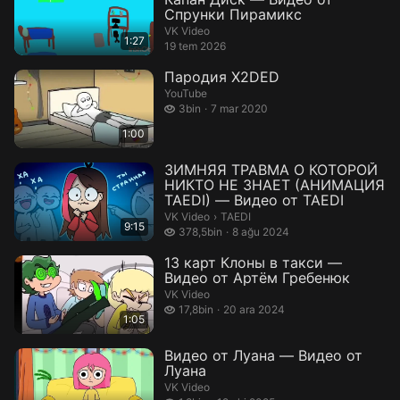
Спрунки Пирамикс
VK Video
1:27
19 tem 2026
Пародия X2DED
YouTube
3 bin izleme
3bin
7 mar 2020
1:00
ЗИМНЯЯ ТРАВМА О КОТОРОЙ
НИКТО НЕ ЗНАЕТ (АНИМАЦИЯ
TAEDI) — Видео от TAEDI
TAEDI.
VK Video
›
TAEDI
9:15
378,5 bin izleme
378,5bin
8 ağu 2024
13 карт Клоны в такси —
Видео от Артём Гребенюк
VK Video
17,8 bin izleme
17,8bin
20 ara 2024
1:05
Видео от Луана — Видео от
Луана
VK Video