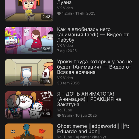
Луана
VK Video
1,2 bin izleme
1,2bin
11 eki 2025
2:48
Как я влюбилась него
(анимация taedi) — Видео от
Лабубу
VK Video
5:25
7 ağu 2025
Уроки труда которых у вас не
будет (Анимация) — Видео от
Всякая всячина
VK Video
11:48
30 tem 2026
Я - ДОЧЬ АНИМАТОРА!
(Анимация) | РЕАКЦИЯ на
Закатуна
YouTube
7:45
93 bin izleme
93bin
10 şub 2025
Ghost meme ||eddsworld|| ||ft:
Eduardo and Jon||
Aj winter kitten yt.
YouTube
›
Aj winter kitten yt