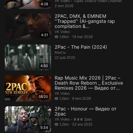
Tupac Shakur Video Channel.
VK Video
›
Tupac Shakur Video Channel
4:28
2 tem 2026
2PAC, DMX, & EMINEM
''Trapped'' (AI-gangsta rap
compilation &...
VK Video
4:21
1,6 bin izleme
1,6bin
19 mar 2026
2Pac - The Pain (2024)
Mail.ru
22 şub 2025
4:50
Rap Music Mix 2026 | 2Pac –
Death Row Reborn _ Exclusive
Remixes 2026 — Видео от
МС85
VK Video
58:20
1,5 bin izleme
1,5bin
9 tem 2026
2Pac - Honour — Видео от
2pac
♛♛♛ 2pac.
VK Video
›
♛♛♛ 2pac
1,2 bin izleme
1,2bin
23 ara 2025
5:34