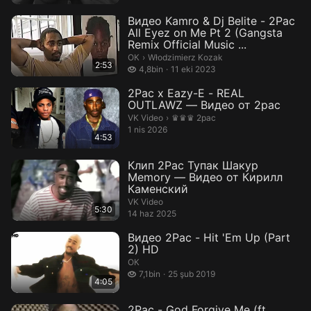
Видео Kamro & Dj Belite - 2Pac
All Eyez on Me Pt 2 (Gangsta
Remix Official Music ...
Włodzimierz Kozak.
ОК
›
Włodzimierz Kozak
2:53
4,8 bin izleme
4,8bin
11 eki 2023
2Pac x Eazy-E - REAL
OUTLAWZ — Видео от 2pac
♛♛♛ 2pac.
VK Video
›
♛♛♛ 2pac
1 nis 2026
4:53
Клип 2Pac Тупак Шакур
Memory — Видео от Кирилл
Каменский
VK Video
5:30
14 haz 2025
Видео 2Pac - Hit 'Em Up (Part
2) HD
ОК
7,1 bin izleme
7,1bin
25 şub 2019
4:05
2Pac - God Forgive Me (ft.