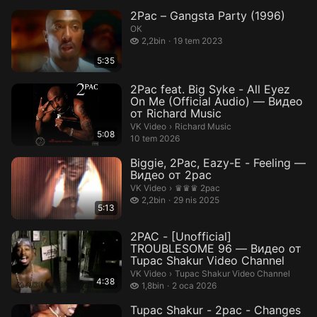
2Pac – Gangsta Party (1996)
ОК
2,2 bin izleme
2,2bin
19 tem 2023
5:35
2Pac feat. Big Syke - All Eyez
On Me (Official Audio) — Видео
от Richard Music
Richard Music.
VK Video
›
Richard Music
5:08
10 tem 2026
Biggie, 2Pac, Eazy-E - Feeling —
Видео от 2pac
♛♛♛ 2pac.
VK Video
›
♛♛♛ 2pac
2,2 bin izleme
2,2bin
29 nis 2025
5:13
2PAC - [Unofficial]
TROUBLESOME 96 — Видео от
Tupac Shakur Video Channel
Tupac Shakur Video Channel.
VK Video
›
Tupac Shakur Video Channel
4:38
1,8 bin izleme
1,8bin
2 oca 2026
Tupac Shakur - 2pac - Changes