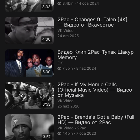
8,4 bin izleme
8,4bin
14 oca 2024
3:33
2Pac - Changes ft. Talen [4K].
— Видео от Вкачестве
VK Video
24 ara 2025
4:30
Видео Клип 2Pac_Тупак Шакур
Memory
ОК
7,5 bin izleme
7,5bin
8 haz 2024
5:30
2Pac - If My Homie Calls
(Official Music Video) — Видео
от Музыка
VK Video
3:53
25 haz 2026
2Pac - Brenda's Got a Baby (Full
HD) — Видео от 2Pac
2Pac.
VK Video
›
2Pac
44 bin izleme
44bin
7 oca 2023
3:57