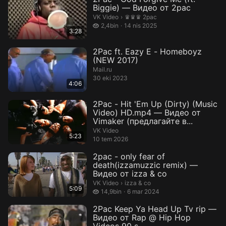
Biggie) — Видео от 2pac
♛♛♛ 2pac.
VK Video
›
♛♛♛ 2pac
2,4 bin izleme
2,4bin
14 nis 2025
3:28
2Pac ft. Eazy E - Homeboyz
(NEW 2017)
Mail.ru
30 eki 2023
4:06
2Pac - Hit 'Em Up (Dirty) (Music
Video) HD.mp4 — Видео от
Vimaker (предлагайте в...
VK Video
5:23
10 tem 2026
2pac - only fear of
death(izzamuzzic remix) —
Видео от izza & co
izza & co.
VK Video
›
izza & co
5:09
14,9 bin izleme
14,9bin
6 mar 2024
2Pac Keep Ya Head Up Tv rip —
Видео от Rap @ Hip Hop