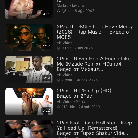
lzvt mzr.
Mail.ru
›
lzvt mzr
1,8 bin izleme
1,8bin
8 ağu 2007
4:11
2Pac ft. DMX - Lord Have Mercy
(2026) | Rap Music — Видео от
МС85
VK Video
4:17
9,1 bin izleme
9,1bin
7 nis 2026
2Pac - Never Had A Friend Like
Me (Mzade Remix)_HD.mp4 —
Видео от Михаил
Архангельски...
VK Video
6:19
2,8 bin izleme
2,8bin
30 haz 2025
2Pac - Hit 'Em Up (HD) —
Видео от 2Pac
2Pac.
VK Video
›
2Pac
118,1 bin izleme
118,1bin
24 şub 2019
5:22
2Pac Feat. Dave Hollister - Keep
Ya Head Up (Remastered) —
Видео от Tupac Shakur Vide...