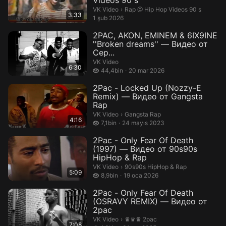
Videos 90 s
Rap @ Hip Hop Videos 90 s.
VK Video
›
Rap @ Hip Hop Videos 90 s
3:33
1 şub 2026
2PAC, AKON, EMINEM & 6IX9INE
''Broken dreams'' — Видео от
Сер...
VK Video
6:30
44,4 bin izleme
44,4bin
20 mar 2026
2Pac - Locked Up (Nozzy-E
Remix) — Видео от Gangsta
Rap
Gangsta Rap.
VK Video
›
Gangsta Rap
4:16
7,1 bin izleme
7,1bin
24 mayıs 2023
2Pac - Only Fear Of Death
(1997) — Видео от 90s90s
HipHop & Rap
90s90s HipHop & Rap.
VK Video
›
90s90s HipHop & Rap
5:09
8,9 bin izleme
8,9bin
19 oca 2026
2Pac - Only Fear Of Death
(OSRAVY REMIX) — Видео от
2pac
♛♛♛ 2pac.
VK Video
›
♛♛♛ 2pac
7:08