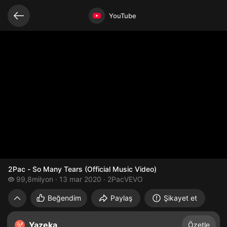
Bağlantılı videolar
Video açık
YouTube
2Pac - So Many Tears (Official Music Video)
99,8 milyon izleme
99,8milyon
13 mar 2020
2PacVEVO
2Pac - So Many Tears (Official Music Vide
Beğendim
Paylaş
Şikayet et
Yazeka
Özetle