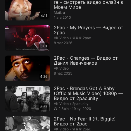
re – смотреть видео онлайн в
Моем Мире
Mail.ru
4:11
1 ara 2010
2Pac - My Prayers — Видео от
2pac
♛♛♛ 2pac.
VK Video
›
♛♛♛ 2pac
8 mar 2026
5:01
2Pac - Changes — Видео от
Данил Иванченков
VK Video
8 haz 2025
4:26
2Pac - Brendas Got A Baby
(Official Music Video) 1080p —
Видео от 2pacunity
2pacunity.
VK Video
›
2pacunity
3:57
2,3 bin izleme
2,3bin
19 eyl 2020
2Pac - No Fear II (ft. Biggie) —
Видео от 2pac
♛♛♛ 2pac.
VK Video
›
♛♛♛ 2pac