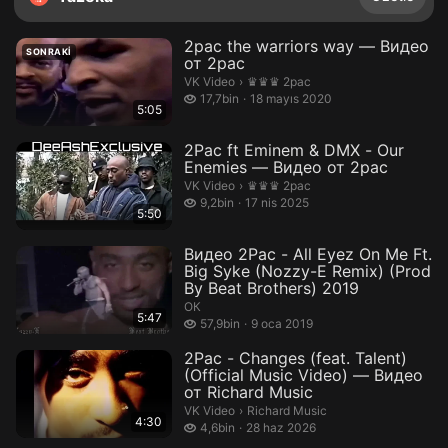
2pac the warriors way — Видео
SONRAKI
от 2pac
♛♛♛ 2pac.
VK Video
›
♛♛♛ 2pac
17,7 bin izleme
17,7bin
18 mayıs 2020
5:05
2Pac ft Eminem & DMX - Our
Enemies — Видео от 2pac
♛♛♛ 2pac.
VK Video
›
♛♛♛ 2pac
9,2 bin izleme
9,2bin
17 nis 2025
5:50
Видео 2Pac - All Eyez On Me Ft.
Big Syke (Nozzy-E Remix) (Prod
By Beat Brothers) 2019
ОК
5:47
57,9 bin izleme
57,9bin
9 oca 2019
2Pac - Changes (feat. Talent)
(Official Music Video) — Видео
от Richard Music
Richard Music.
VK Video
›
Richard Music
4:30
4,6 bin izleme
4,6bin
28 haz 2026