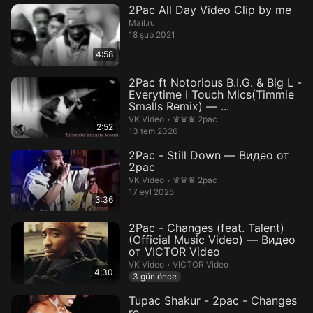
2Pac All Day Video Clip by me
Mail.ru
18 şub 2021
4:58
2Pac ft Notorious B.I.G. & Big L -
Everytime I Touch Mics(Timmie
Smalls Remix) — ...
♛♛♛ 2pac.
VK Video
›
♛♛♛ 2pac
2:52
13 tem 2026
2Pac - Still Down — Видео от
2pac
♛♛♛ 2pac.
VK Video
›
♛♛♛ 2pac
17 eyl 2025
3:36
2Pac - Changes (feat. Talent)
(Official Music Video) — Видео
от VICTOR Video
VICTOR Video.
VK Video
›
VICTOR Video
4:30
3 gün önce
Tupac Shakur - 2pac - Changes
re