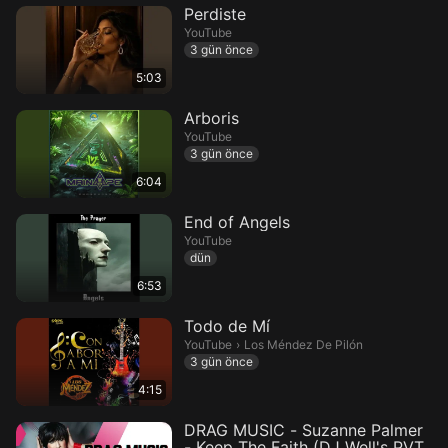
Perdiste
YouTube
3 gün önce
5:03
Arboris
YouTube
3 gün önce
6:04
End of Angels
YouTube
dün
6:53
Todo de Mí
Los Méndez De Pilón.
YouTube
›
Los Méndez De Pilón
3 gün önce
4:15
DRAG MUSIC - Suzanne Palmer
- Keep The Faith (DJ Well's PVT