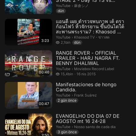
STAGE 2 - Day 13 TS vs
DFM【麻倉シノ / ネオポルテ】
麻倉シノ.
YouTube
›
麻倉シノ
dün
แอนดี้ เผย ตำรวจพบภาพ เต้ ดรา
ก้อนไฟว์ หิ้วจักรยาน ขึ้นบันไดใต้
สะพานพระราม7 : Khaosod ...
Khaosod TV - ข่าวสด.
YouTube
›
Khaosod TV - ข่าวสด
3:23
2,1 bin izleme
2,1bin
dün
RANGE ROVER - OFFICIAL
TRAILER - HARJ NAGRA FT.
BENNY DHALIWAL
Moviebox Record Label.
YouTube
›
Moviebox Record Label
00:46
15,4 bin izleme
15,4bin
16 nis 2015
Manifestaciones de hongo
Candida.
Frank Suárez.
YouTube
›
Frank Suárez
2 gün önce
00:47
EVANGELHO DO DIA 07 DE
AGOSTO mt 16 24-28
Nosso santo de cada dia.
YouTube
›
Nosso santo de cada dia
3 gün önce
2:50