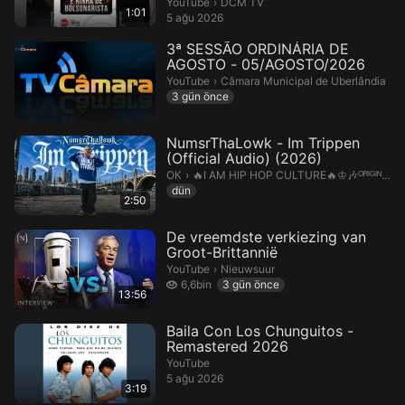
LULA”
DCM TV.
YouTube
›
DCM TV
1:01
5 ağu 2026
3ª SESSÃO ORDINÁRIA DE
AGOSTO - 05/AGOSTO/2026
Câmara Municipal de Uberlândia.
YouTube
›
Câmara Municipal de Uberlândia
3 gün önce
NumsrThaLowk - Im Trippen
(Official Audio) (2026)
🔥I AM HIP HOP CULTURE🔥♔🎶ᴼᴿᴵᴳᴵᴺᴬᴸ✔
ОК
›
🔥I AM HIP HOP CULTURE🔥♔🎶ᴼᴿᴵᴳᴵᴺᴬᴸ✔🔞
dün
2:50
De vreemdste verkiezing van
Groot-Brittannië
Nieuwsuur.
YouTube
›
Nieuwsuur
6,6 bin izleme
6,6bin
3 gün önce
13:56
Baila Con Los Chunguitos -
Remastered 2026
YouTube
5 ağu 2026
3:19