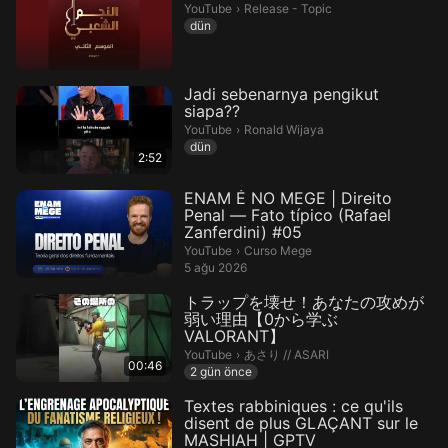
Release - Topic.
YouTube
›
Release - Topic
dün
Jadi sebenarnya pengikut
siapa??
Ronald Wijaya.
YouTube
›
Ronald Wijaya
dün
2:52
ENAM É NO MEGE | Direito
Penal — Fato típico (Rafael
Zanferdini) #05
Curso Mege.
YouTube
›
Curso Mege
5 ağu 2026
トラップを壊せ！あなたの攻めが
弱い理由【0から学ぶ
VALORANT】
あさり // ASARI.
YouTube
›
あさり // ASARI
00:46
2 gün önce
Textes rabbiniques : ce qu'ils
disent de plus GLAÇANT sur le
MASHIAH | GPTV