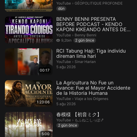
GÉOPOLITIQUE PROFONDE.
YouTube
›
GÉOPOLITIQUE PROFONDE
dün
BENNY BENNI PRESENTA
BEFORE PODCAST - KENDO
KAPONI KIKEANDO ANTES DEL
CONTENIDO APOCA...
Benny Benni.
YouTube
›
Benny Benni
9,2 bin izleme
9,2bin
2 gün önce
RCI Tabung Haji: Tiga individu
direman lima hari
Sinar Harian.
YouTube
›
Sinar Harian
5 ağu 2026
00:17
La Agricultura No Fue un
Avance: Fue el Mayor Accidente
de la Historia Humana
Viaje a los Orígenes.
YouTube
›
Viaje a los Orígenes
1:23:06
5 ağu 2026
春模様 【初音ミク】
もふねこしっぽ🍤.
YouTube
›
もふねこしっぽ🍤
2 gün önce
5:00