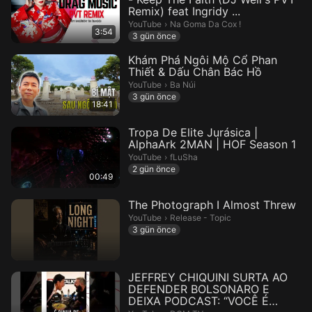
Remix) feat Ingridy ...
Na Goma Da Cox !.
YouTube
›
Na Goma Da Cox !
3:54
3 gün önce
Khám Phá Ngôi Mộ Cổ Phan
Thiết & Dấu Chân Bác Hồ
Ba Núi.
YouTube
›
Ba Núi
3 gün önce
18:41
Tropa De Elite Jurásica |
AlphaArk 2MAN | HOF Season 1
fLuSha.
YouTube
›
fLuSha
2 gün önce
00:49
The Photograph I Almost Threw
Release - Topic.
YouTube
›
Release - Topic
3 gün önce
JEFFREY CHIQUINI SURTA AO
DEFENDER BOLSONARO E
DEIXA PODCAST: “VOCÊ É