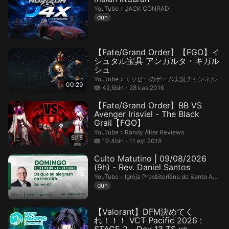
JACK CONRAD.
YouTube
›
JACK CONRAD
dün
【Fate/Grand Order】【FGO】イ
シュタル宝具 アンガルタ・キガル
シュ
エッピーのゲーム実況チャンネル.
YouTube
›
エッピーのゲーム実況チャンネル
00:29
42,6 bin izleme
42,6bin
28 kas 2016
【Fate/Grand Order】BB VS
Avenger Irisviel - The Black
Grail【FGO】
Randy Alter Reviews.
YouTube
›
Randy Alter Reviews
5:15
10,4 bin izleme
10,4bin
11 eyl 2018
Culto Matutino | 09/08/2026
(9h) - Rev. Daniel Santos
Igreja Presbiteriana de Santo Amaro.
YouTube
›
Igreja Presbiteriana de Santo Amaro
dün
【Valorant】DFM決めてく
れ！！！ VCT Pacific 2026 :