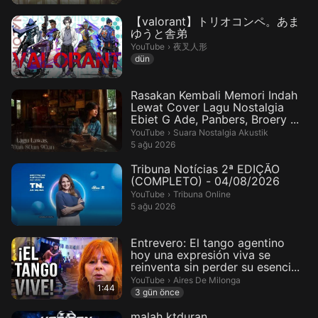
【valorant】トリオコンペ。あま
ゆうと舎弟
夜叉人形.
YouTube
›
夜叉人形
dün
Rasakan Kembali Memori Indah
Lewat Cover Lagu Nostalgia
Ebiet G Ade, Panbers, Broery ...
Suara Nostalgia Akustik.
YouTube
›
Suara Nostalgia Akustik
5 ağu 2026
Tribuna Notícias 2ª EDIÇÃO
(COMPLETO) - 04/08/2026
Tribuna Online.
YouTube
›
Tribuna Online
5 ağu 2026
Entrevero: El tango agentino
hoy una expresión viva se
reinventa sin perder su esenci...
Aires De Milonga.
YouTube
›
Aires De Milonga
1:44
3 gün önce
malah ktduran