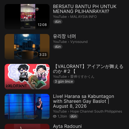
BERSATU BANTU PH UNTUK
MENANG PILIHANRAYA!!?
MALAYSIA INFO.
YouTube
›
MALAYSIA INFO
dün
12:08
유리창 너머
Vyrosound.
YouTube
›
Vyrosound
dün
3:23
【VALORANT】アイアンが舞える
のか #２【
愛禅りすかくん.
YouTube
›
愛禅りすかくん
3 gün önce
Live! Harana sa Kabuntagon
with Shareen Gay Baslot |
August 8, 2026
Hope Channel South Philippines.
YouTube
›
Hope Channel South Philippines
1,3 bin izleme
1,3bin
dün
Ayta Radouni