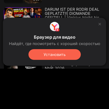
DARUM IST DER RODRI DEAL
GEPLATZT‼| DIOMANDE
OFFIZIELL | Vinícius bleibt bis
2032‼
Real Mario 1902.
YouTube
›
Real Mario 1902
20:00
5,3 bin izleme
5,3bin
2 gün önce
Fate/Grand Order 7週連続TV-CM
Браузер для видео
第6弾 バーサーカー編
Найдёт, где посмотреть с хорошей скоростью
【公式】Fate/Grand Order チャンネル
YouTube
›
【公式】Fate/Grand Order チャンネル
342,2 bin izleme
342,2bin
23 mayıs 2015
00:15
Установить
TRUYỆN MA OÁN TÌNH: Radio
Truyện Ma - Nguyễn Huy Mới
Nhất 2026
Huy Radio Kinh Dị.
YouTube
›
Huy Radio Kinh Dị
3 gün önce
【ユニオンアリーナ】遊ぼう【三
峰とことねはいいぞ】
べれったチャンネル.
YouTube
›
べれったチャンネル
dün