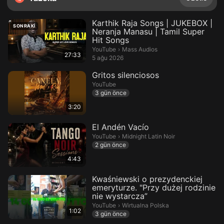
Karthik Raja Songs | JUKEBOX |
SONRAKI
Neranja Manasu | Tamil Super
Hit Songs
Mass Audios.
YouTube
›
Mass Audios
27:33
5 ağu 2026
Gritos silenciosos
YouTube
3 gün önce
3:20
El Andén Vacío
Midnight Latin Noir.
YouTube
›
Midnight Latin Noir
2 gün önce
4:43
Kwaśniewski o prezydenckiej
emeryturze. "Przy dużej rodzinie
nie wystarcza”
Wirtualna Polska.
YouTube
›
Wirtualna Polska
1:02
3 gün önce