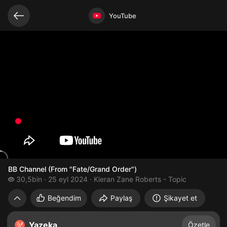
Bağlantılı videolar
Video açık
YouTube
BB Channel (From "Fate/Grand Order")
30,5 bin izleme
30,5bin
25 eyl 2024
Kieran Zane Roberts - Topic
BB Channel (From "Fate/Grand Order")
Beğendim
Paylaş
Şikayet et
Yazeka
Özetle