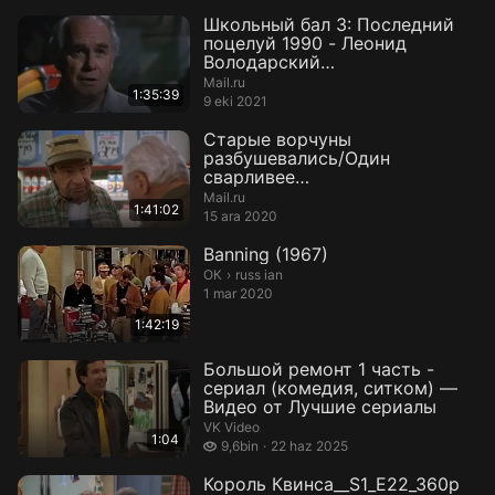
Школьный бал 3: Последний
поцелуй 1990 - Леонид
Володарский
авторфильмов.рф
Mail.ru
1:35:39
9 eki 2021
Старые ворчуны
разбушевались/Один
сварливее
другого(авт.перевод Павел
Mail.ru
1:41:02
Санаев)1995г
15 ara 2020
Banning (1967)
russ ian.
ОК
›
russ ian
1 mar 2020
1:42:19
Большой ремонт 1 часть -
сериал (комедия, ситком) —
Видео от Лучшие сериалы
VK Video
1:04
9,6 bin izleme
9,6bin
22 haz 2025
Король Квинса__S1_E22_360p