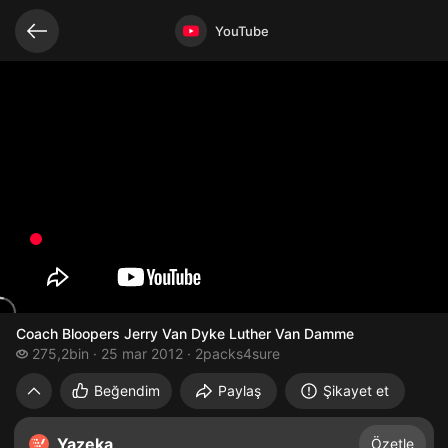
Bağlantılı videolar
Video açık
YouTube
Coach Bloopers Jerry Van Dyke Luther Van Damme
275,2 bin izleme
275,2bin
25 mar 2012
2packs4sure
Coach Bloopers Jerry Van Dyke Luther 
Beğendim
Paylaş
Şikayet et
Yazeka
Özetle