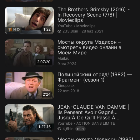
The Brothers Grimsby (2016) -
In Recovery Scene (7/8) |
Movieclips
Movieclips.
YouTube
›
Movieclips
1:22
233,8 bin izleme
233,8bin
28 haz 2021
Мосты округа Мэдисон –
смотреть видео онлайн в
Моем Мире
Mail.ru
2:07:20
9 ara 2024
Полицейский отряд! (1982) —
Фрагмент (сезон 1)
Kinopoisk
22 tem 2018
2:24
JEAN-CLAUDE VAN DAMME |
Ils Pensent Avoir Gagné…
Jusqu’À Ce Qu’Il Passe À
L’Attaque |...
ACTION SANS LIMITE.
YouTube
›
ACTION SANS LIMITE
1:27:15
4,6 bin izleme
4,6bin
dün
Мосты округа Медисон (1995)