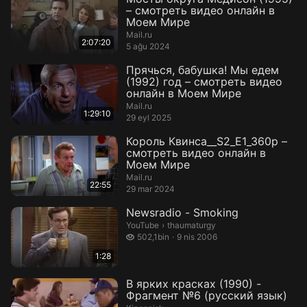
– смотреть видео онлайн в
Моем Мире
Mail.ru
2:07:20
5 ağu 2024
Прячься, бабушка! Мы едем
(1992) год – смотреть видео
онлайн в Моем Мире
Mail.ru
1:29:10
29 eyl 2025
Король Квинса__S2_E1_360p –
смотреть видео онлайн в
Моем Мире
Mail.ru
22:55
29 mar 2024
Newsradio - Smoking
thaumaturgy.
YouTube
›
thaumaturgy
502,1 bin izleme
502,1bin
9 nis 2006
1:28
В ярких красках (1990) -
Фрагмент №6 (русский язык)