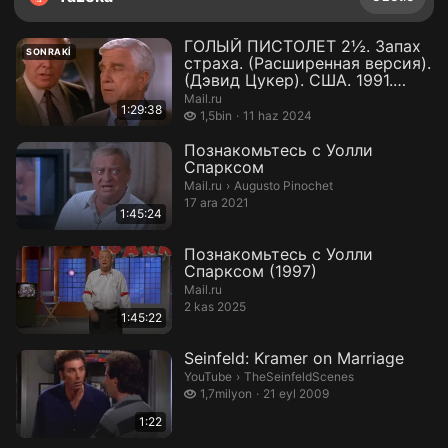
ГОЛЫЙ ПИСТОЛЕТ 2½. Запах
SONRAKI
страха. (Расширенная версия).
(Дэвид Цукер). США. 1991.
Коме...
Mail.ru
1:29:38
1,5 bin izleme
1,5bin
11 haz 2024
Познакомьтесь с Уолли
Спарксом
Augusto Pinochet.
Mail.ru
›
Augusto Pinochet
17 ara 2021
1:45:24
Познакомьтесь с Уолли
Спарксом (1997)
Mail.ru
2 kas 2025
1:45:22
Seinfeld: Kramer on Marriage
TheSeinfeldScenes.
YouTube
›
TheSeinfeldScenes
1,7 milyon izleme
1,7milyon
21 eyl 2009
1:22