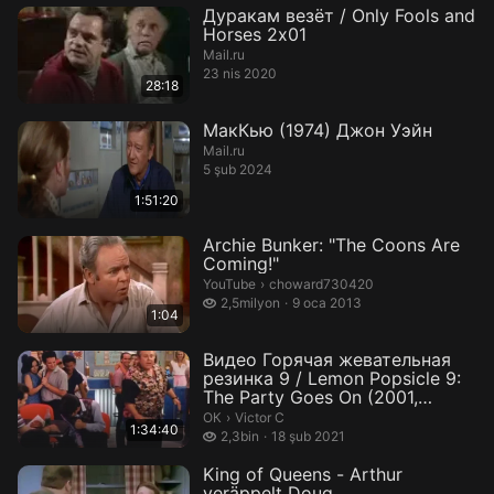
Дуракам везёт / Only Fools and
Horses 2х01
Mail.ru
23 nis 2020
28:18
МакКью (1974) Джон Уэйн
Mail.ru
5 şub 2024
1:51:20
Archie Bunker: "The Coons Are
Coming!"
choward730420.
YouTube
›
choward730420
2,5 milyon izleme
2,5milyon
9 oca 2013
1:04
Видео Горячая жевательная
резинка 9 / Lemon Popsicle 9:
The Party Goes On (2001,
Мело...
Victor C.
ОК
›
Victor C
1:34:40
2,3 bin izleme
2,3bin
18 şub 2021
King of Queens - Arthur
veräppelt Doug