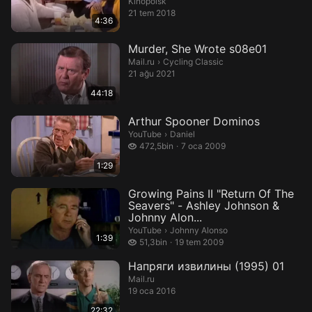
Kinopoisk
21 tem 2018
4:36
Murder, She Wrote s08e01
Cycling Classic.
Mail.ru
›
Cycling Classic
21 ağu 2021
44:18
Arthur Spooner Dominos
Daniel.
YouTube
›
Daniel
472,5 bin izleme
472,5bin
7 oca 2009
1:29
Growing Pains II "Return Of The
Seavers" - Ashley Johnson &
Johnny Alon...
Johnny Alonso.
YouTube
›
Johnny Alonso
1:39
51,3 bin izleme
51,3bin
19 tem 2009
Напряги извилины (1995) 01
Mail.ru
19 oca 2016
22:32