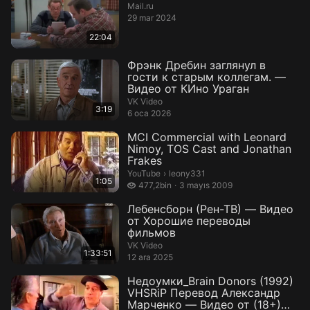
Mail.ru
29 mar 2024
22:04
Фрэнк Дребин заглянул в
гости к старым коллегам. —
Видео от КИно Ураган
VK Video
3:19
6 oca 2026
MCI Commercial with Leonard
Nimoy, TOS Cast and Jonathan
Frakes
leony331.
YouTube
›
leony331
1:05
477,2 bin izleme
477,2bin
3 mayıs 2009
Лебенсборн (Рен-ТВ) — Видео
от Хорошие переводы
фильмов
VK Video
1:33:51
12 ara 2025
Недоумки_Brain Donors (1992)
VHSRiP Перевод Александр
Марченко — Видео от (18+)