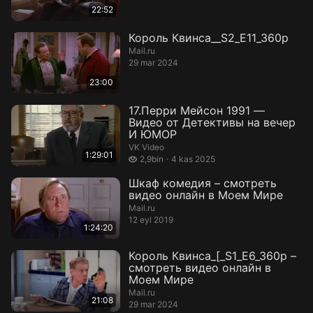
22:52
Король Квинса__S2_E11_360p
Mail.ru
29 mar 2024
23:00
17.Перри Мейсон 1991 —
Видео от Детективы на вечер
И ЮМОР
VK Video
1:29:01
2,9 bin izleme
2,9bin
4 kas 2025
Шкаф комедия – смотреть
видео онлайн в Моем Мире
Mail.ru
12 eyl 2019
1:24:20
Король Квинса_[_S1_E6_360p –
смотреть видео онлайн в
Моем Мире
Mail.ru
21:08
29 mar 2024