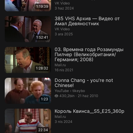
ВИДЕО...
VK Video
1:19:39
3 haz 2024
385 VHS Архив — Видео от
Амал Девяностник
VK Video
3 ara 2025
1:52:41
03. Времена года Розамунды
Пилчер (Великобритания/
Германия; 2008)
Mail.ru
1:28:32
16 nis 2021
Donna Chang - you're not
Chinese!
tikeybo.
YouTube
›
tikeybo
430,2 bin izleme
430,2bin
21 haz 2010
1:23
Король Квинса__S5_E25_360p
Mail.ru
3 nis 2024
22:34