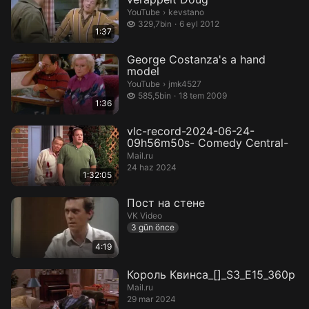
kevstano.
YouTube
›
kevstano
329,7 bin izleme
329,7bin
6 eyl 2012
1:37
George Costanza's a hand
model
jmk4527.
YouTube
›
jmk4527
585,5 bin izleme
585,5bin
18 tem 2009
1:36
vlc-record-2024-06-24-
09h56m50s- Comedy Central-
Mail.ru
24 haz 2024
1:32:05
Пост на стене
VK Video
3 gün önce
4:19
Король Квинса_[]_S3_E15_360p
Mail.ru
29 mar 2024