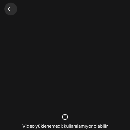
Video açık
Video yüklenemedi; kullanılamıyor olabilir