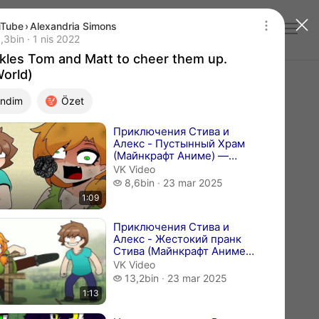
uTube
›
Alexandria Simons
Giriş yap
ckles Tom and Matt to cheer them up.(EddsWorl
 bin izleme
,3bin
1 nis 2022
Yayın tarihi 1 nis 2022
ckles Tom and Matt to cheer them up.
orld)
ndim
Özet
ı videolar
Приключения Стива и
Алекс - Пустынный Храм
(Майнкрафт Аниме) —
Видео от Cupcake Charlie
VK Video
(Переводы п...
8,6 bin izleme
8,6bin
23 mar 2025
1:09
Приключения Стива и
Алекс - Жестокий пранк
Стива (Майнкрафт Аниме)
— Видео от Cupcake
VK Video
Charlie (Пере...
13,2 bin izleme
13,2bin
23 mar 2025
1:13