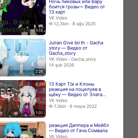
Ночь пиковых или Вару
боится грозы— Видео от
13 карт
VK Video
12,3 bin izleme
12,3bin
8 ağu 2025
1:15
Julian Give birth - Gacha
story — Видео от
Gacha_story
Gacha_story.
VK Video
›
Gacha_story
14 şub 2026
2:26
13 Карт Т/и и Клоны
реакция на поцелуев в
щëку — Видео от Злата
Заяц
VK Video
7,3 bin izleme
7,3bin
6 mayıs 2022
1:01
реакция Диппера и Мейбл
— Видео от Гача Сомвала
VK Video