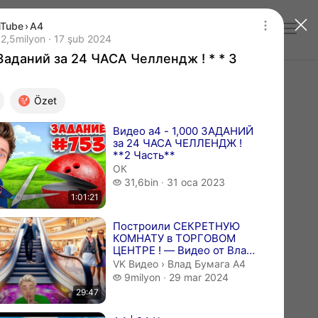
uTube
›
A4
Giriş yap
Заданий за 24 ЧАСА Челлендж ! * * 3 Часть
5 milyon izleme
2,5milyon
17 şub 2024
Yayın tarihi 17 şub 2024
Заданий за 24 ЧАСА Челлендж ! * * 3
Özet
ı videolar
Видео a4 - 1,000 ЗАДАНИЙ
за 24 ЧАСА ЧЕЛЛЕНДЖ !
**2 Часть**
ОК
31,6 bin izleme
31,6bin
31 oca 2023
1:01:21
Построили СЕКРЕТНУЮ
КОМНАТУ в ТОРГОВОМ
ЦЕНТРЕ ! — Видео от Влад
Бумага А4
Влад Бумага А4.
VK Видео
›
Влад Бумага А4
9 milyon izleme
9milyon
29 mar 2024
29:47