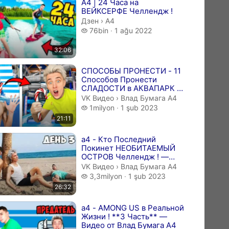
A4 | 24 Часа на
ВЕЙКСЕРФЕ Челлендж !
A4.
Дзен
›
A4
76 bin izleme
76bin
1 ağu 2022
32:06
СПОСОБЫ ПРОНЕСТИ - 11
Способов Пронести
СЛАДОСТИ в АКВАПАРК !
— Видео от Влад Бумага
Влад Бумага А4.
VK Видео
›
Влад Бумага А4
А4
1 milyon izleme
1milyon
1 şub 2023
21:11
a4 - Кто Последний
Покинет НЕОБИТАЕМЫЙ
ОСТРОВ Челлендж ! —
Видео от Влад Бумага А4
Влад Бумага А4.
VK Видео
›
Влад Бумага А4
3,3 milyon izleme
3,3milyon
1 şub 2023
26:32
a4 - AMONG US в Реальной
Жизни ! **3 Часть** —
Видео от Влад Бумага А4