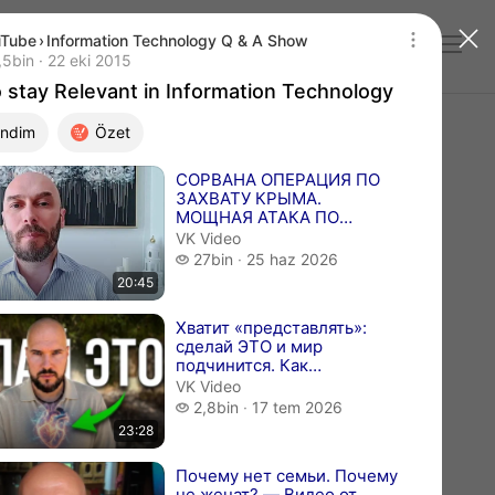
uTube
›
Information Technology Q & A Show
Giriş yap
 stay Relevant in Information Technology
 bin izleme
,5bin
22 eki 2015
Yayın tarihi 22 eki 2015
 stay Relevant in Information Technology
ndim
Özet
ı videolar
СОРВАНА ОПЕРАЦИЯ ПО
ЗАХВАТУ КРЫМА.
МОЩНАЯ АТАКА ПО
УКРАИНЕ Николай Лилин
VK Video
новости сводки — Видео
27 bin izleme
27bin
25 haz 2026
от С...
20:45
Хватит «представлять»:
сделай ЭТО и мир
подчинится. Как
мгновенно получить
VK Video
желаемое — Видео от
2,8 bin izleme
2,8bin
17 tem 2026
Дмитр...
23:28
Почему нет семьи. Почему
не женат? — Видео от