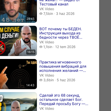
Тестовый канал
VK Video
7,5 bin izleme
7,5bin
3 haz 2026
29:45
ВОТ почему ты БЕДЕН.
Инструкция выхода из
бедности через ТВОЁ
Божественное Я — Видео
VK Video
от Дмитрий Холм...
1,1 bin izleme
1,1bin
12 tem 2026
16:15
Практика мгновенного
повышения вибраций для
исполнения желаний —
Видео от Дмитрий
VK Video
Холманский| Путь С...
3,6 bin izleme
3,6bin
5 haz 2026
14:43
Сделай это 68 секунд,
остальное сделает Бог.
Передай просьбу Богу —
Видео от Дмитрий
VK Video