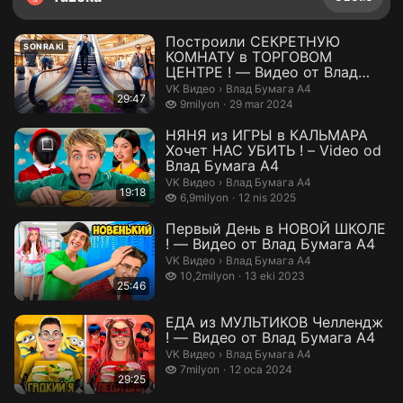
Построили СЕКРЕТНУЮ
SONRAKI
КОМНАТУ в ТОРГОВОМ
ЦЕНТРЕ ! — Видео от Влад
Бумага А4
Влад Бумага А4.
VK Видео
›
Влад Бумага А4
29:47
9 milyon izleme
9milyon
29 mar 2024
НЯНЯ из ИГРЫ в КАЛЬМАРА
Хочет НАС УБИТЬ ! – Video od
Влад Бумага А4
Влад Бумага А4.
VK Видео
›
Влад Бумага А4
19:18
6,9 milyon izleme
6,9milyon
12 nis 2025
Первый День в НОВОЙ ШКОЛЕ
! — Видео от Влад Бумага А4
Влад Бумага А4.
VK Видео
›
Влад Бумага А4
10,2 milyon izleme
10,2milyon
13 eki 2023
25:46
ЕДА из МУЛЬТИКОВ Челлендж
! — Видео от Влад Бумага А4
Влад Бумага А4.
VK Видео
›
Влад Бумага А4
7 milyon izleme
7milyon
12 oca 2024
29:25