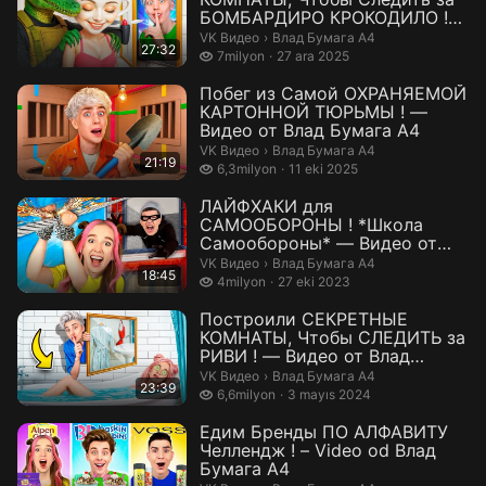
БОМБАРДИРО КРОКОДИЛО !
— Видео от Вла...
Влад Бумага А4.
VK Видео
›
Влад Бумага А4
27:32
7 milyon izleme
7milyon
27 ara 2025
Побег из Самой ОХРАНЯЕМОЙ
КАРТОННОЙ ТЮРЬМЫ ! —
Видео от Влад Бумага А4
Влад Бумага А4.
VK Видео
›
Влад Бумага А4
21:19
6,3 milyon izleme
6,3milyon
11 eki 2025
ЛАЙФХАКИ для
САМООБОРОНЫ ! *Школа
Самообороны* — Видео от
Влад Бумага А4
Влад Бумага А4.
VK Видео
›
Влад Бумага А4
18:45
4 milyon izleme
4milyon
27 eki 2023
Построили СЕКРЕТНЫЕ
КОМНАТЫ, Чтобы СЛЕДИТЬ за
РИВИ ! — Видео от Влад
Бумага А4
Влад Бумага А4.
VK Видео
›
Влад Бумага А4
23:39
6,6 milyon izleme
6,6milyon
3 mayıs 2024
Едим Бренды ПО АЛФАВИТУ
Челлендж ! – Video od Влад
Бумага А4