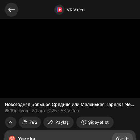
Bağlantılı videolar
Video açık
VK Video
19 milyon izleme
19milyon
20 ara 2025
VK Video
782
Paylaş
Şikayet et
Yazeka
Özetle