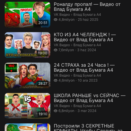
Роналду пропал! — Видео от
Влад Бумага А4
Влад Бумага А4.
VK Видео
›
Влад Бумага А4
4,8 milyon izleme
4,8milyon
25 haz 2025
20:51
КТО ИЗ А4 ЧЕЛЛЕНДЖ ! —
Видео от Влад Бумага А4
Влад Бумага А4.
VK Видео
›
Влад Бумага А4
7,6 milyon izleme
7,6milyon
3 haz 2024
19:00
24 СТРАХА за 24 Часа ! —
Видео от Влад Бумага А4
Влад Бумага А4.
VK Видео
›
Влад Бумага А4
4,6 milyon izleme
4,6milyon
10 ara 2023
28:27
ШКОЛА РАНЬШЕ vs СЕЙЧАС —
Видео от Влад Бумага А4
Влад Бумага А4.
VK Видео
›
Влад Бумага А4
6,8 milyon izleme
6,8milyon
3 mar 2024
19:10
Построили 3 СЕКРЕТНЫЕ
КОМНАТЫ, Чтобы Следить за