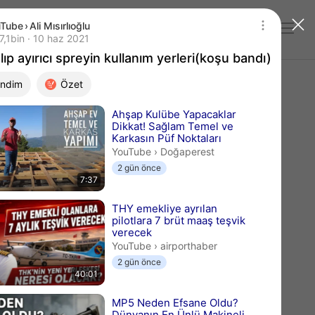
uTube
›
Ali Mısırlıoğlu
Giriş yap
ıp ayırıcı spreyin kullanım yerleri(koşu bandı)
 bin izleme
7,1bin
10 haz 2021
Yayın tarihi 10 haz 2021
ıp ayırıcı spreyin kullanım yerleri(koşu bandı)
ndim
Özet
ı videolar
Ahşap Kulübe Yapacaklar
Dikkat! Sağlam Temel ve
Karkasın Püf Noktaları
Doğaperest.
YouTube
›
Doğaperest
2 gün önce
7:37
THY emekliye ayrılan
pilotlara 7 brüt maaş teşvik
verecek
airporthaber.
YouTube
›
airporthaber
2 gün önce
40:01
MP5 Neden Efsane Oldu?
Dünyanın En Ünlü Makineli