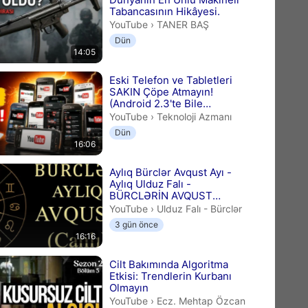
Tabancasının Hikâyesi.
TANER BAŞ.
YouTube
›
TANER BAŞ
Dün
14:05
Eski Telefon ve Tabletleri
SAKIN Çöpe Atmayın!
(Android 2.3'te Bile
YouTube İzleme Rehberi)
Teknoloji Azmanı.
YouTube
›
Teknoloji Azmanı
Dün
16:06
Aylıq Bürclər Avqust Ayı -
Aylıq Ulduz Falı -
BÜRCLƏRİN AVQUST
PROQNOZU
Ulduz Falı - Bürclər.
YouTube
›
Ulduz Falı - Bürclər
3 gün önce
16:16
Cilt Bakımında Algoritma
Etkisi: Trendlerin Kurbanı
Olmayın
Ecz. Mehtap Özcan.
YouTube
›
Ecz. Mehtap Özcan