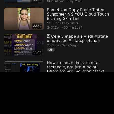
2,6 milyon izleme
2,6milyon
9 eyl 2023
Somethinc Copy Paste Tinted
Sunscreen VS YOU Cloud Touch
Blurring Skin Tint
Lazy Sister.
YouTube
›
Lazy Sister
00:59
31,2 bin izleme
31,2bin
30 mar 2024
⏳ Cele 3 etape ale vieții #citate
#motivatie #citateprofunde
Scris Negru.
YouTube
›
Scris Negru
dün
00:07
How to move the side of a
rectangle, not just a point
(Premiere Pro, Polygon Mask)
furulevi.
YouTube
›
furulevi
1:53
3,1 bin izleme
3,1bin
17 şub 2022
ОШИБКА В KINEMASTER!? КАК
ИСПРАВИТЬ!? ОШИБКА
ЭКСПОРТА!
WOLFRAM.
YouTube
›
WOLFRAM
2:01
4,2 bin izleme
4,2bin
6 ara 2020