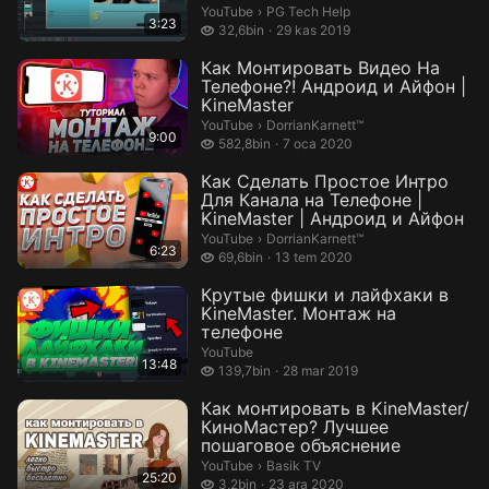
PG Tech Help.
YouTube
›
PG Tech Help
3:23
32,6 bin izleme
32,6bin
29 kas 2019
Как Монтировать Видео На
Телефоне?! Андроид и Айфон |
KineMaster
DorrianKarnett™.
YouTube
›
DorrianKarnett™
9:00
582,8 bin izleme
582,8bin
7 oca 2020
Как Сделать Простое Интро
Для Канала на Телефоне |
KineMaster | Андроид и Айфон
DorrianKarnett™.
YouTube
›
DorrianKarnett™
6:23
69,6 bin izleme
69,6bin
13 tem 2020
Крутые фишки и лайфхаки в
KineMaster. Монтаж на
телефоне
YouTube
13:48
139,7 bin izleme
139,7bin
28 mar 2019
Как монтировать в KineMaster/
КиноМастер? Лучшее
пошаговое объяснение
Basik TV.
YouTube
›
Basik TV
25:20
3,2 bin izleme
3,2bin
23 ara 2020