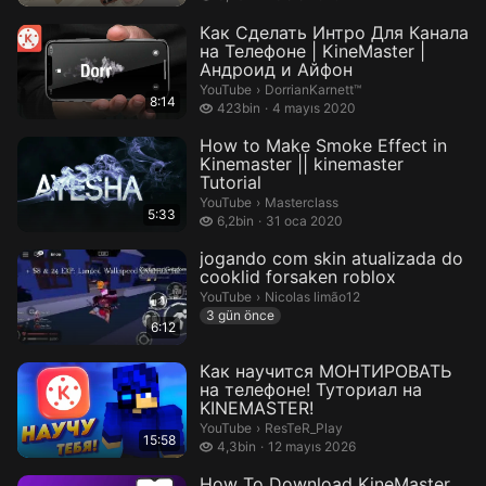
Как Сделать Интро Для Канала
на Телефоне | KineMaster |
Андроид и Айфон
DorrianKarnett™.
YouTube
›
DorrianKarnett™
8:14
423 bin izleme
423bin
4 mayıs 2020
How to Make Smoke Effect in
Kinemaster || kinemaster
Tutorial
Masterclass.
YouTube
›
Masterclass
5:33
6,2 bin izleme
6,2bin
31 oca 2020
jogando com skin atualizada do
cooklid forsaken roblox
Nicolas limão12.
YouTube
›
Nicolas limão12
3 gün önce
6:12
Как научится МОНТИРОВАТЬ
на телефоне! Туториал на
KINEMASTER!
ResTeR_Play.
YouTube
›
ResTeR_Play
15:58
4,3 bin izleme
4,3bin
12 mayıs 2026
How To Download KineMaster