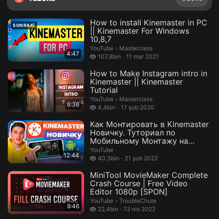
How to install Kinemaster in PC
SONRAKI
|| Kinemaster For Windows
10,8,7
Masterclass.
YouTube
›
Masterclass
4:47
107,8 bin izleme
107,8bin
11 mar 2021
How to Make Instagram intro in
Kinemaster || Kinemaster
Tutorial
Masterclass.
YouTube
›
Masterclass
6:36
4,4 bin izleme
4,4bin
17 şub 2020
Как Монтировать в Kinemaster
Новичку. Туториал по
Мобильному Монтажу на
Android или i...
YouTube
12:44
40,3 bin izleme
40,3bin
21 şub 2022
MiniTool MovieMaker Complete
Crash Course | Free Video
Editor 1080p [SPON]
TroubleChute.
YouTube
›
TroubleChute
9:46
22,4 bin izleme
22,4bin
13 nis 2022