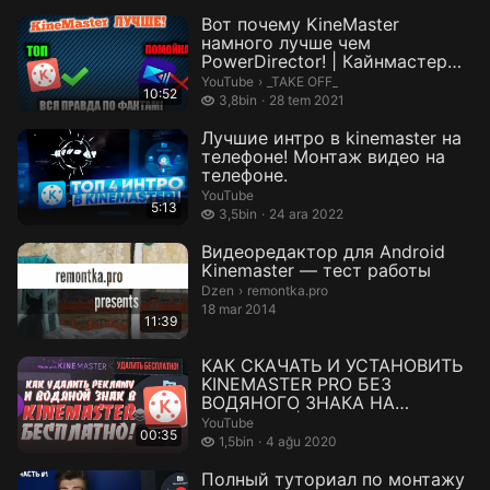
Вот почему KineMaster
намного лучше чем
PowerDirector! | Кайнмастер
или повердиректор
_TAKE OFF_.
YouTube
›
_TAKE OFF_
10:52
3,8 bin izleme
3,8bin
28 tem 2021
Лучшие интро в kinemaster на
телефоне! Монтаж видео на
телефоне.
YouTube
5:13
3,5 bin izleme
3,5bin
24 ara 2022
Видеоредактор для Android
Kinemaster — тест работы
remontka.pro.
Dzen
›
remontka.pro
18 mar 2014
11:39
КАК СКАЧАТЬ И УСТАНОВИТЬ
KINEMASTER PRO БЕЗ
ВОДЯНОГО ЗНАКА НА
АНДРОИД | KINEMASTER PR...
YouTube
00:35
1,5 bin izleme
1,5bin
4 ağu 2020
Полный туториал по монтажу