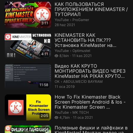
КАК ПОЛЬЗОВАТЬСЯ
ПРИЛОЖЕНИЕМ KINEMASTER /
ТУТОРИАЛ
ProGamer.
YouTube
›
ProGamer
3:11
28 haz 2021
KINEMASTER КАК
УСТАНОВИТЬ НА ПК.???
Установка KineMaster на
Компьютер!!!
Optimustel.
YouTube
›
Optimustel
4:11
8,1 bin izleme
8,1bin
11 kas 2021
Видео КАК КРУТО
МОНТИРОВАТЬ ВИДЕО ЧЕРЕЗ
KineMaster НА Р(КАК КРУТО
МОНТИРОВАТЬ ВИДЕО Ч...
ABDULMECİD BAYRAM.
ОК
›
ABDULMECİD BAYRAM
11:58
11 oca 2019
How To Fix Kinemaster Black
Screen Problem Android & Ios -
Fix Kinemaster Screen ...
MK TECH.
YouTube
›
MK TECH
2:05
4,7 bin izleme
4,7bin
11 oca 2021
Полезные фишки и лайфхаки в
KineMaster! Монтаж видео на