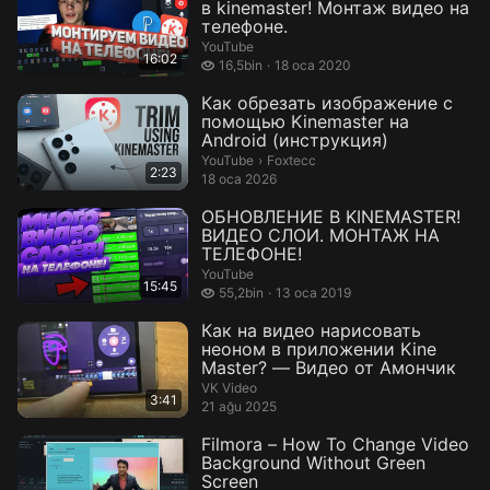
в kinemaster! Монтаж видео на
телефоне.
YouTube
16:02
16,5 bin izleme
16,5bin
18 oca 2020
Как обрезать изображение с
помощью Kinemaster на
Android (инструкция)
Foxtecc.
YouTube
›
Foxtecc
2:23
18 oca 2026
ОБНОВЛЕНИЕ В KINEMASTER!
ВИДЕО СЛОИ. МОНТАЖ НА
ТЕЛЕФОНЕ!
YouTube
15:45
55,2 bin izleme
55,2bin
13 oca 2019
Как на видео нарисовать
неоном в приложении Kine
Master? — Видео от Амончик
VK Video
3:41
21 ağu 2025
Filmora – How To Change Video
Background Without Green
Screen