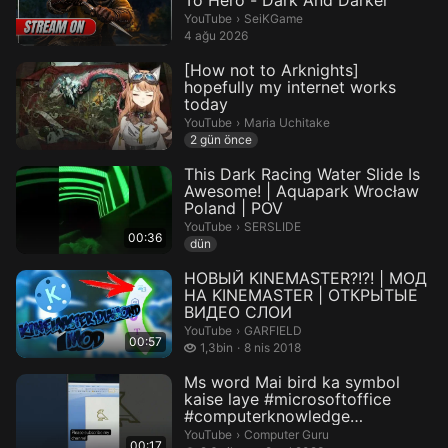
To Hero - Dark And Darker
SeiKGame.
YouTube
›
SeiKGame
4 ağu 2026
[How not to Arknights]
hopefully my internet works
today
Maria Uchitake.
YouTube
›
Maria Uchitake
2 gün önce
This Dark Racing Water Slide Is
Awesome! | Aquapark Wrocław
Poland | POV
SERSLIDE.
YouTube
›
SERSLIDE
00:36
dün
НОВЫЙ KINEMASTER?!?! | МОД
НА KINEMASTER | ОТКРЫТЫЕ
ВИДЕО СЛОИ
GARFIELD.
YouTube
›
GARFIELD
00:57
1,3 bin izleme
1,3bin
8 nis 2018
Ms word Mai bird ka symbol
kaise laye #microsoftoffice
#computerknowledge
#youtubesh...
Computer Guru.
YouTube
›
Computer Guru
00:17