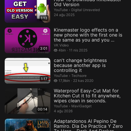
Old Version
Digital Unraveled.
YouTube
›
Digital Unraveled
24 ağu 2025
1:13
Kinemaster logo effects on a
new phone with the first one is
the same as you and you ...
VK Video
3:01
4 bin izleme
4bin
11 nis 2025
can't change brightness
because another app is
controlling it
Techsore.
YouTube
›
Techsore
1:17
17,9 bin izleme
17,9bin
22 kas 2020
Waterproof Easy-Cut Mat for
Kitchen Cut it to fit anywhere,
wipes clean in seconds.
MaviGadget.
YouTube
›
MaviGadget
00:14
4 ağu 2026
Adaptandonos Al Pepino De
Ramiro. Dia De Practica Y Zero