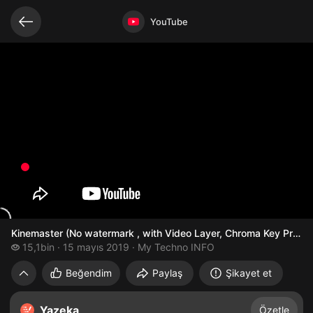
Bağlantılı videolar
Video açık
YouTube
Kinemaster (No watermark , with Video Layer, Chroma Key Pro v
15,1 bin izleme
15,1bin
15 mayıs 2019
My Techno INFO
Kinemaster (No watermark , with Video La
Beğendim
Paylaş
Şikayet et
Yazeka
Özetle