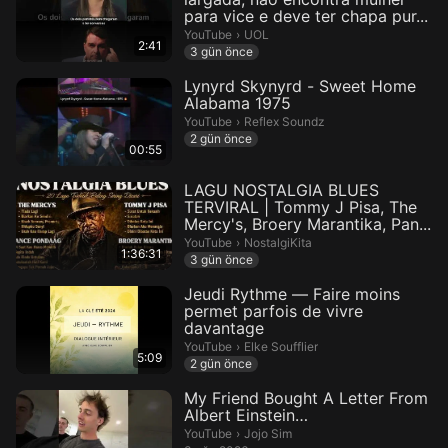
para vice e deve ter chapa pur...
UOL.
YouTube
›
UOL
2:41
3 gün önce
Lynyrd Skynyrd - Sweet Home
Alabama 1975
Reflex Soundz.
YouTube
›
Reflex Soundz
2 gün önce
00:55
LAGU NOSTALGIA BLUES
TERVIRAL | Tommy J Pisa, The
Mercy's, Broery Marantika, Pan...
NostalgiKita.
YouTube
›
NostalgiKita
1:36:31
3 gün önce
Jeudi Rythme — Faire moins
permet parfois de vivre
davantage
Elke Soufflier.
YouTube
›
Elke Soufflier
5:09
2 gün önce
My Friend Bought A Letter From
Albert Einstein…
Jojo Sim.
YouTube
›
Jojo Sim