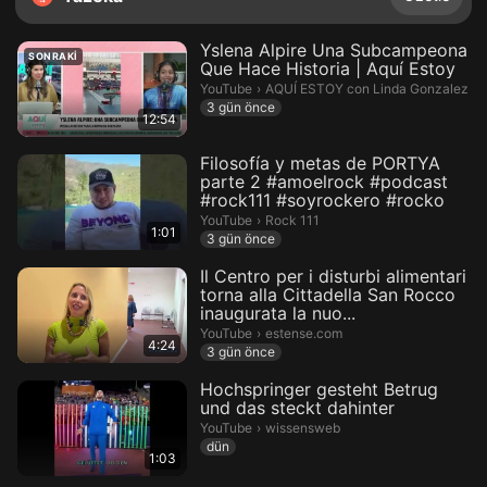
Yslena Alpire Una Subcampeona
SONRAKI
Que Hace Historia | Aquí Estoy
AQUÍ ESTOY con Linda Gonzalez.
YouTube
›
AQUÍ ESTOY con Linda Gonzalez
3 gün önce
12:54
Filosofía y metas de PORTYA
parte 2 #amoelrock #podcast
#rock111 #soyrockero #rocko
Rock 111.
YouTube
›
Rock 111
1:01
3 gün önce
Il Centro per i disturbi alimentari
torna alla Cittadella San Rocco
inaugurata la nuo...
estense.com.
YouTube
›
estense.com
4:24
3 gün önce
Hochspringer gesteht Betrug
und das steckt dahinter
wissensweb.
YouTube
›
wissensweb
dün
1:03