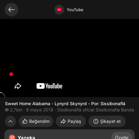
Bağlantılı videolar
Video açık
YouTube
Sweet Home Alabama - Lynyrd Skynyrd - Por: Sissibonaflá
2,7 bin izleme
2,7bin
8 mayıs 2018
Sissibonaflá oficial Sissibonafla Banda
Sweet Home Alabama - Lynyrd Skynyrd - P
Beğendim
Paylaş
Şikayet et
Yazeka
Özetle