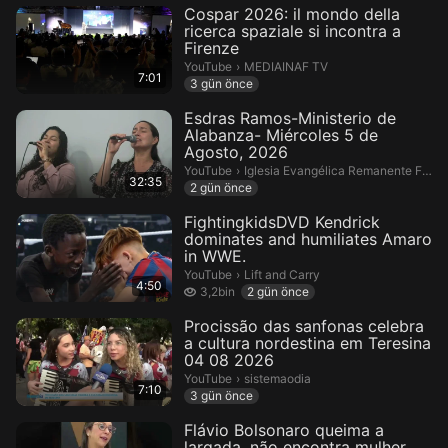
Cospar 2026: il mondo della
ricerca spaziale si incontra a
Firenze
MEDIAINAF TV.
YouTube
›
MEDIAINAF TV
7:01
3 gün önce
Esdras Ramos-Ministerio de
Alabanza- Miércoles 5 de
Agosto, 2026
Iglesia Evangélica Remanente Fiel.
YouTube
›
Iglesia Evangélica Remanente Fiel
32:35
2 gün önce
FightingkidsDVD Kendrick
dominates and humiliates Amaro
in WWE.
Lift and Carry.
YouTube
›
Lift and Carry
4:50
3,2 bin izleme
3,2bin
2 gün önce
Procissão das sanfonas celebra
a cultura nordestina em Teresina
04 08 2026
sistemaodia.
YouTube
›
sistemaodia
7:10
3 gün önce
Flávio Bolsonaro queima a
largada, não encontra mulher