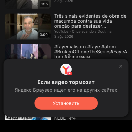
3 ağu 2026
1:15
Três sinais evidentes de obra de
macumba contra sua vida
oração para desfazer
macumba...
Chuviscando a Doutrina.
YouTube
›
Chuviscando a Doutrina
3:00
3 ağu 2026
#fayemalisorn #faye #atom
#BrokenOfLoveTheSeries#FayeA
tom #ฝ้ายอะตอม
#BrokenOfLoveหัว...
Faye🌻.
YouTube
›
Faye🌻
00:10
dün
L'exploration des fonds marins
Если видео тормозит
de manière ludique, avec
Pokopia
Яндекс Браузер ищет его на других сайтах
Cactus Curieux.
YouTube
›
Cactus Curieux
00:34
2 gün önce
Установить
SOURATE TAWBA (TUBB) PAR
SERIGNE PAPE MOUKHTAR
KÉBÉ N°4
DAROUL HABIBI - DR SERIGNE PA
YouTube
›
DAROUL HABIBI - DR SERIGNE PAPE MOUKHTAR KEBE
15:00
dün