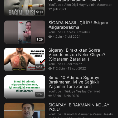
Altın Dişli Hayriye'nin Maceraları.
YouTube
›
Altın Dişli Hayriye'nin Maceraları
12 şub 2021
5:09
SİGARA NASIL İÇİLİR ! #sigara
#sigarabırakma
Herkes Bırakabilir.
YouTube
›
Herkes Bırakabilir
4,2 bin izleme
4,2bin
7 eki 2024
1:29
Sigarayı Bıraktıktan Sonra
Vücudumuzda Neler Oluyor?
(Sigaranın Zararları )
Ciddi misin?.
YouTube
›
Ciddi misin?
4:54
112,6 bin izleme
112,6bin
13 şub 2022
Şimdi 10 Adımda Sigarayı
Bırakmanın, İyi ve Sağlıklı
Yaşamın Tam Zamanı!
Türkiye Yeşilay Cemiyeti.
YouTube
›
Türkiye Yeşilay Cemiyeti
1:37
88 bin izleme
88bin
6 nis 2020
SİGARAYI BIRAKMANIN KOLAY
YOLU
Kanal48 Marmaris-Resmi Hesabı.
YouTube
›
Kanal48 Marmaris-Resmi Hesabı