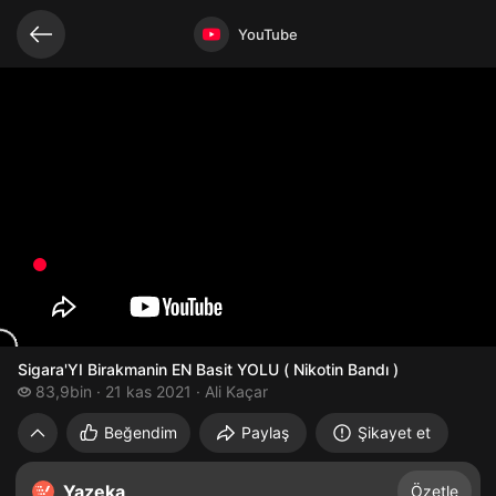
Bağlantılı videolar
Video açık
YouTube
Sigara'YI Birakmanin EN Basit YOLU ( Nikotin Bandı )
83,9 bin izleme
83,9bin
21 kas 2021
Ali Kaçar
Sigara'YI Birakmanin EN Basit YOLU ( Nikot
Beğendim
Paylaş
Şikayet et
Yazeka
Özetle