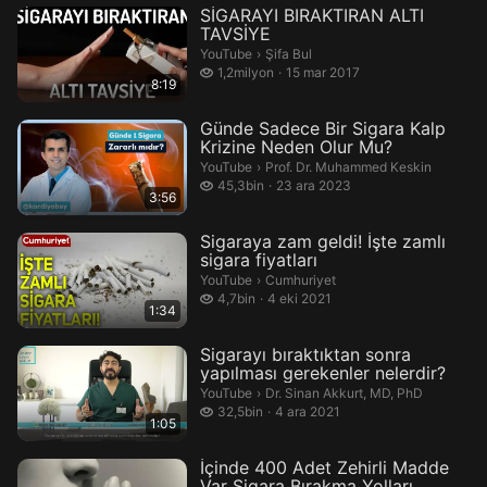
SİGARAYI BIRAKTIRAN ALTI
TAVSİYE
Şifa Bul.
YouTube
›
Şifa Bul
1,2 milyon izleme
1,2milyon
15 mar 2017
8:19
Günde Sadece Bir Sigara Kalp
Krizine Neden Olur Mu?
Prof. Dr. Muhammed Keskin.
YouTube
›
Prof. Dr. Muhammed Keskin
45,3 bin izleme
45,3bin
23 ara 2023
3:56
Sigaraya zam geldi! İşte zamlı
sigara fiyatları
Cumhuriyet.
YouTube
›
Cumhuriyet
4,7 bin izleme
4,7bin
4 eki 2021
1:34
Sigarayı bıraktıktan sonra
yapılması gerekenler nelerdir?
Dr. Sinan Akkurt, MD, PhD.
YouTube
›
Dr. Sinan Akkurt, MD, PhD
32,5 bin izleme
32,5bin
4 ara 2021
1:05
İçinde 400 Adet Zehirli Madde
Var Sigara Bırakma Yolları