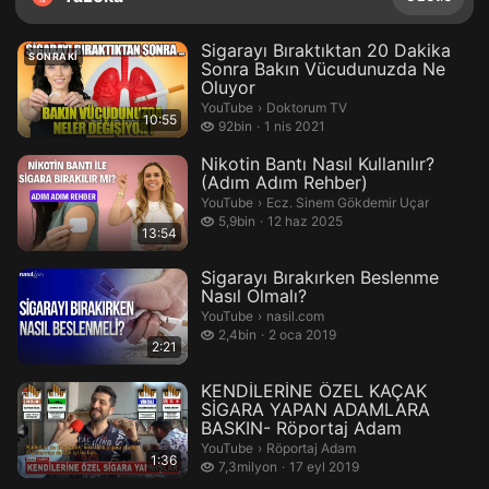
Sigarayı Bıraktıktan 20 Dakika
SONRAKI
Sonra Bakın Vücudunuzda Ne
Oluyor
Doktorum TV.
YouTube
›
Doktorum TV
10:55
92 bin izleme
92bin
1 nis 2021
Nikotin Bantı Nasıl Kullanılır?
(Adım Adım Rehber)
Ecz. Sinem Gökdemir Uçar.
YouTube
›
Ecz. Sinem Gökdemir Uçar
5,9 bin izleme
5,9bin
12 haz 2025
13:54
Sigarayı Bırakırken Beslenme
Nasıl Olmalı?
nasil.com.
YouTube
›
nasil.com
2,4 bin izleme
2,4bin
2 oca 2019
2:21
KENDİLERİNE ÖZEL KAÇAK
SİGARA YAPAN ADAMLARA
BASKIN- Röportaj Adam
Röportaj Adam.
YouTube
›
Röportaj Adam
1:36
7,3 milyon izleme
7,3milyon
17 eyl 2019