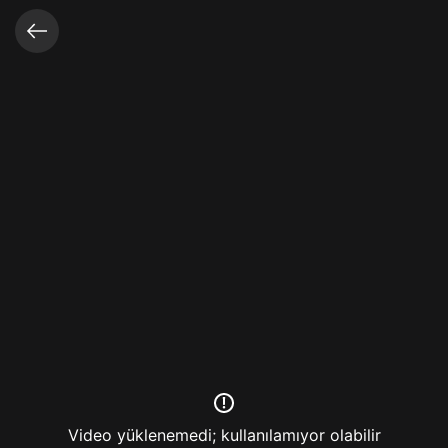
Video açık
Video yüklenemedi; kullanılamıyor olabilir