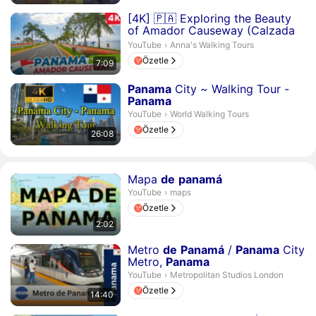
Süre 7 dakika 9 saniye
[4K] 🇵🇦 Exploring the Beauty
of Amador Causeway (Calzada
de
Amador),
Panama
...
Anna's Walking Tours.
YouTube
›
Anna's Walking Tours
Özetle
7:09
Süre 26 dakika 8 saniye
Panama
City ~ Walking Tour -
Panama
World Walking Tours.
YouTube
›
World Walking Tours
Özetle
26:08
Süre 2 dakika 2 saniye
Mapa
de
panamá
maps.
YouTube
›
maps
Özetle
2:02
Süre 14 dakika 40 saniye
Metro
de
Panamá
/
Panama
City
Metro,
Panama
Metropolitan Studios London.
YouTube
›
Metropolitan Studios London
Özetle
14:40