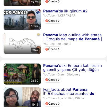
Özetle
29:28
Süre 16 dakika 47 saniye
Panama
’da ilk günüm #2
İLKER YAŞAR.
YouTube
›
İLKER YAŞAR
Özetle
16:47
Süre 3 dakika 47 saniye
Panama
Map outline with states
| Croquis del mapa
de
Panamá
|
How to draw...
art JanaG.
YouTube
›
art JanaG
Özetle
3:47
Süre 28 dakika 30 saniye
Panama
'daki Embera kabilesinin
gizemli yaşamı: Çit yok, düğün
için 4 gece, m...
Gizem Discovery.
YouTube
›
Gizem Discovery
Özetle
28:30
Süre 19 dakika 16 saniye
Fun facts about
Panama
🇵🇦/hechos interesantes
de
Panama
SpanishKing Official.
YouTube
›
SpanishKing Official
Özetle
19:16