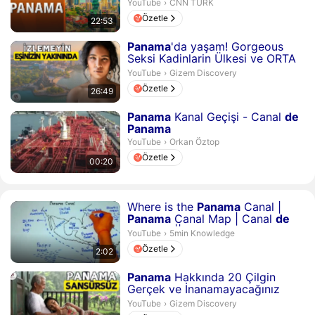
yerler | CNN Bel...
CNN TÜRK.
YouTube
›
CNN TÜRK
Özetle
22:53
Süre 26 dakika 49 saniye
Panama
'da yaşam! Gorgeous
Seksi Kadinlarin Ülkesi ve ORTA
Amerika'NIN ...
Gizem Discovery.
YouTube
›
Gizem Discovery
Özetle
26:49
Süre 20 saniye
Panama
Kanal Geçişi - Canal
de
Panama
Orkan Öztop.
YouTube
›
Orkan Öztop
Özetle
00:20
Süre 2 dakika 2 saniye
Where is the
Panama
Canal |
Panama
Canal Map | Canal
de
Panama
|| 5mi...
5min Knowledge.
YouTube
›
5min Knowledge
Özetle
2:02
Süre 29 dakika 28 saniye
Panama
Hakkında 20 Çilgin
Gerçek ve İnanamayacağınız
Garip Tabular – Seyahat Belg...
Gizem Discovery.
YouTube
›
Gizem Discovery