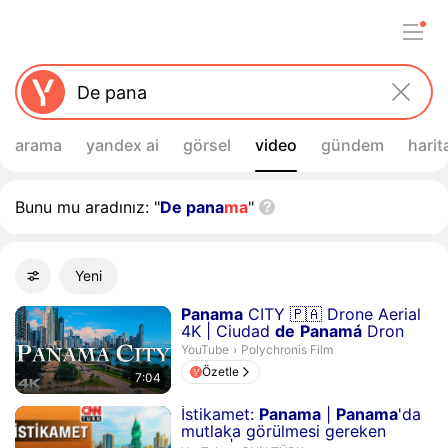
arama
yandex ai
görsel
video
gündem
harit
Bunu mu aradınız: "
De pana
ma
"
Filtreler
Yeni
Gelişmiş filtreler
Arama sonuçları
Süre 7 dakika 4 saniye
Panama
CITY 🇵🇦 Drone Aerial
4K | Ciudad
de
Panamá
Dron
Polychronis Film.
YouTube
›
Polychronis Film
Özetle
7:04
Süre 22 dakika 53 saniye
İstikamet:
Panama
|
Panama
'da
mutlaka görülmesi gereken