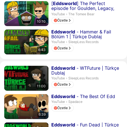
Süre 10 dakika 10 saniye
[
Eddsworld
] The Perfect
episode for Goulden, Legacy,
and Beyond
The Tomee Bear.
YouTube
›
The Tomee Bear
Özetle
10:10
Süre 6 dakika 43 saniye
Eddsworld
- Hammer & Fail
Bölüm 1 | Türkçe Dublaj
SleepLess Records.
YouTube
›
SleepLess Records
Özetle
6:43
Süre 11 dakika
Eddsworld
- WTFuture | Türkçe
Dublaj
SleepLess Records.
YouTube
›
SleepLess Records
Özetle
11:00
Süre 6 dakika 39 saniye
Eddsworld
- The Best Of Edd
Spadace.
YouTube
›
Spadace
Özetle
6:39
Süre 10 dakika
Eddsworld
- Fun Dead | Türkçe