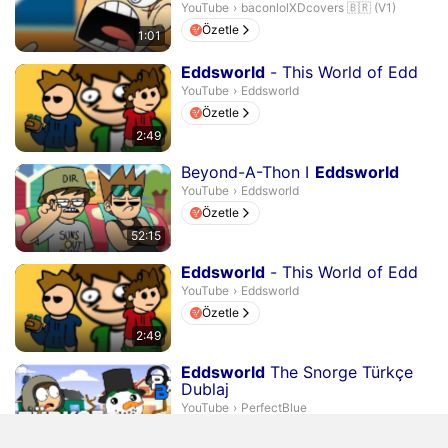
baconlolXDcovers 🇧🇷 (V1).
YouTube
›
baconlolXDcovers 🇧🇷 (V1)
Özetle
1:01
Süre 2 dakika 49 saniye
Eddsworld
- This World of Edd
Eddsworld.
YouTube
›
Eddsworld
Özetle
2:49
Süre 52 dakika 15 saniye
Beyond-A-Thon I
Eddsworld
Eddsworld.
YouTube
›
Eddsworld
Özetle
52:15
Süre 2 dakika 49 saniye
Eddsworld
- This World of Edd
Eddsworld.
YouTube
›
Eddsworld
Özetle
2:49
Süre 2 dakika 58 saniye
Eddsworld
The Snorge Türkçe
Dublaj
PerfectBlue.
YouTube
›
PerfectBlue
Özetle
2:58