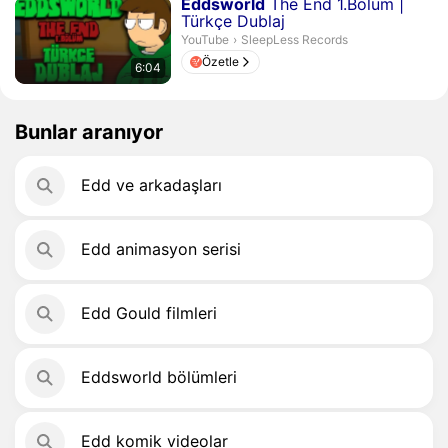
Süre 6 dakika 4 saniye
Eddsworld
The End 1.Bölüm |
Türkçe Dublaj
SleepLess Records.
YouTube
›
SleepLess Records
Özetle
6:04
Bunlar aranıyor
Edd ve arkadaşları
Edd animasyon serisi
Edd Gould filmleri
Eddsworld bölümleri
Edd komik videolar