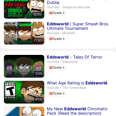
Dublaj
SleepLess Records.
YouTube
›
SleepLess Records
Özetle
10:00
Süre 27 dakika 1 saniye
Eddsworld
| Super Smash Bros
Ultimate Tournament
Meshi64.
YouTube
›
Meshi64
Özetle
27:01
Süre 5 dakika 29 saniye
Eddsworld
- Tales Of Terror
Eddsworld.
YouTube
›
Eddsworld
Özetle
5:29
Süre 8 dakika 8 saniye
What Age Rating is
Eddsworld
The Tomee Bear.
YouTube
›
The Tomee Bear
Özetle
8:08
Süre 1 dakika 1 saniye
My New
Eddsworld
Chromatic
Pack (Read the description)