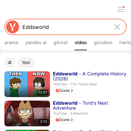
arama
yandex ai
görsel
video
gündem
harit
Filtreler
Yeni
Gelişmiş filtreler
Arama sonuçları
Süre 12 dakika 1 saniye
Eddsworld
- A Complete History
(2026)
The Tomee Bear.
YouTube
›
The Tomee Bear
Özetle
12:01
Süre 3 dakika 12 saniye
Eddsworld
- Tord's Next
Adventure
Eddsworld.
YouTube
›
Eddsworld
Özetle
3:12