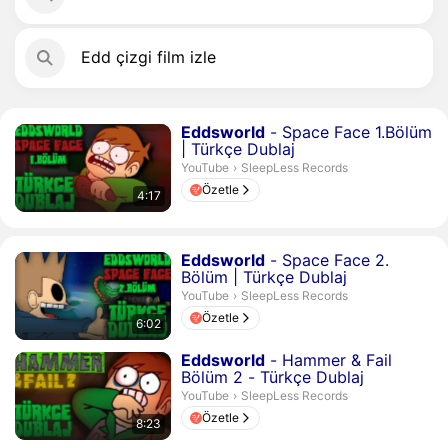
Edd çizgi film izle
Süre 4 dakika 17 saniye
Eddsworld
- Space Face 1.Bölüm
| Türkçe Dublaj
SleepLess Records.
YouTube
›
SleepLess Records
Özetle
4:17
Süre 6 dakika 2 saniye
Eddsworld
- Space Face 2.
Bölüm | Türkçe Dublaj
SleepLess Records.
YouTube
›
SleepLess Records
Özetle
6:02
Süre 8 dakika 23 saniye
Eddsworld
- Hammer & Fail
Bölüm 2 - Türkçe Dublaj
SleepLess Records.
YouTube
›
SleepLess Records
Özetle
8:23