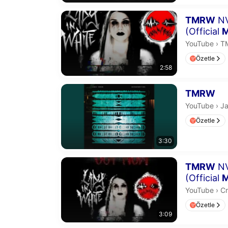
Süre 2 dakika
TMRW
NV
(Official
M
T
YouTube
›
TM
Özetle
2:58
Süre 3 dakika
TMRW
Ja
YouTube
›
J
Özetle
3:30
Süre 3 dakika
TMRW
NV
(Official
M
Cr
YouTube
›
Cr
Özetle
3:09