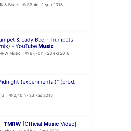
lk & Bone.
53 bin izleme
lk & Bone
53bin
1 şub 2018
yayın tarihi
 20 saniye
umpet & Lady Bee - Trumpets
mix) - YouTube
Music
MRW Music.
87,7 bin izleme
MRW Music
87,7bin
23 eki 2018
yayın tarihi
 37 saniye
idnight (experimental)" (prod.
ra.
2,4 bin izleme
ra
2,4bin
23 kas 2018
yayın tarihi
 28 saniye
 -
TMRW
[Official
Music
Video]
uxekay.
4,6 bin izleme
auxekay
4,6bin
3 nis 2026