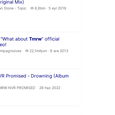
 50 saniye
riginal Mix)
n Stone - Topic.
6,6 bin izleme
n Stone - Topic
6,6bin
5 eyl 2019
yayın tarihi
 38 saniye
"What about
Tmrw
" official
eo!
mpagrooves.
22,1 milyon izleme
ompagrooves
22,1milyon
6 ara 2013
yayın tarihi
 43 saniye
R Promised - Drowning (Album
MRW NVR PROMISED.
yayın tarihi
MRW NVR PROMISED
28 haz 2022
 48 saniye