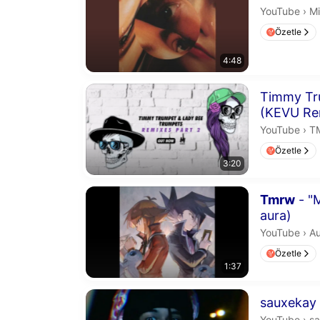
Mi
YouTube
›
Mi
Özetle
4:48
Süre 3 dakika
Timmy Tr
(KEVU Re
T
YouTube
›
T
Özetle
3:20
Süre 1 dakika
Tmrw
- "M
aura)
Au
YouTube
›
Au
Özetle
1:37
Süre 1 dakika
sauxekay
sa
YouTube
›
s