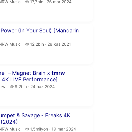
MRW Music.
17,7 bin izleme
MRW Music
17,7bin
26 mar 2024
yayın tarihi
 36 saniye
- Power (In Your Soul) [Mandarin
MRW Music.
12,2 bin izleme
MRW Music
12,2bin
28 kas 2021
yayın tarihi
me" – Magnet Brain x
tmrw
e 4K LIVE Performance]
rw.
8,2 bin izleme
mrw
8,2bin
24 haz 2024
yayın tarihi
 49 saniye
umpet & Savage - Freaks 4K
 (2024)
MRW Music.
1,5 milyon izleme
MRW Music
1,5milyon
19 mar 2024