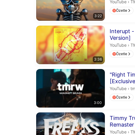
T
YouTube
›
T
Özetle
3:22
Süre 3 dakika
Interupt 
Version]
T
YouTube
›
T
Özetle
3:36
Süre 3 dakika
"Right Ti
[Exclusiv
tm
YouTube
›
t
Özetle
3:00
Süre 2 dakika
Timmy Tr
Remaster
T
YouTube
›
T