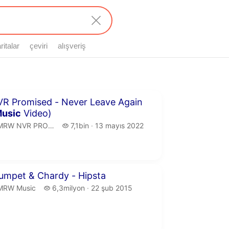
ritalar
çeviri
alışveriş
 47 saniye
R Promised - Never Leave Again
usic
Video)
MRW NVR PROMISED.
7,1 bin izleme
RW NVR PROMISED
7,1bin
13 mayıs 2022
yayın tarihi
 43 saniye
umpet & Chardy - Hipsta
MRW Music.
6,3 milyon izleme
MRW Music
6,3milyon
22 şub 2015
yayın tarihi