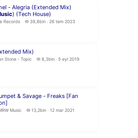
 39 saniye
el - Alegria (Extended Mix)
usic
) (Tech House)
e Records.
39,8 bin izleme
e Records
39,8bin
26 tem 2023
yayın tarihi
 37 saniye
xtended Mix)
n Stone - Topic.
8,3 bin izleme
n Stone - Topic
8,3bin
5 eyl 2019
yayın tarihi
 2 saniye
umpet & Savage - Freaks [Fan
on]
MRW Music.
13,2 bin izleme
MRW Music
13,2bin
12 mar 2021
yayın tarihi