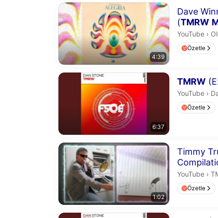
Süre 4 dakika
Dave Winn
(
TMRW
M
Ol
YouTube
›
Ol
Özetle
4:39
Süre 6 dakika
TMRW
(E
Da
YouTube
›
Da
Özetle
6:37
Süre 1 dakika
Timmy Tr
Compilati
T
YouTube
›
T
Özetle
1:02