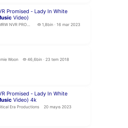
 58 saniye
R Promised - Lady In White
usic
Video)
MRW NVR PROMISED.
1,8 bin izleme
RW NVR PROMISED
1,8bin
16 mar 2023
yayın tarihi
 30 saniye
mie Woon.
46,6 bin izleme
amie Woon
46,6bin
23 tem 2018
yayın tarihi
 9 saniye
R Promised - Lady In White
usic
Video) 4k
itical Era Productions.
yayın tarihi
itical Era Productions
20 mayıs 2023