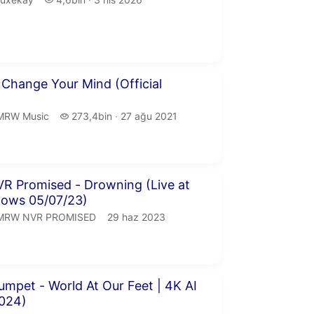
yayın tarihi
 4 saniye
- Change Your Mind (Official
)
MRW Music.
273,4 bin izleme
MRW Music
273,4bin
27 ağu 2021
yayın tarihi
 8 saniye
R Promised - Drowning (Live at
ows 05/07/23)
MRW NVR PROMISED.
yayın tarihi
MRW NVR PROMISED
29 haz 2023
 22 saniye
mpet - World At Our Feet | 4K AI
2024)