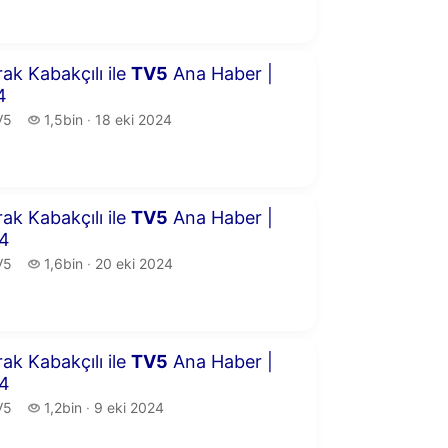
6 dakika 29 saniye
rak Kabakçılı ile
TV
5
Ana Haber |
4
5.
1,5 bin izleme
V5
1,5bin
18 eki 2024
yayın tarihi
7 dakika 25 saniye
rak Kabakçılı ile
TV
5
Ana Haber |
24
5.
1,6 bin izleme
V5
1,6bin
20 eki 2024
yayın tarihi
5 dakika 1 saniye
rak Kabakçılı ile
TV
5
Ana Haber |
24
5.
1,2 bin izleme
V5
1,2bin
9 eki 2024
yayın tarihi