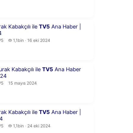
9 dakika 11 saniye
rak Kabakçılı ile
TV
5
Ana Haber |
4
5.
1,1 bin izleme
V5
1,1bin
16 eki 2024
yayın tarihi
2 dakika 31 saniye
urak Kabakçılı ile
TV
5
Ana Haber
024
5.
yayın tarihi
V5
15 mayıs 2024
6 dakika 5 saniye
rak Kabakçılı ile
TV
5
Ana Haber |
24
5.
1,1 bin izleme
V5
1,1bin
24 eki 2024
yayın tarihi