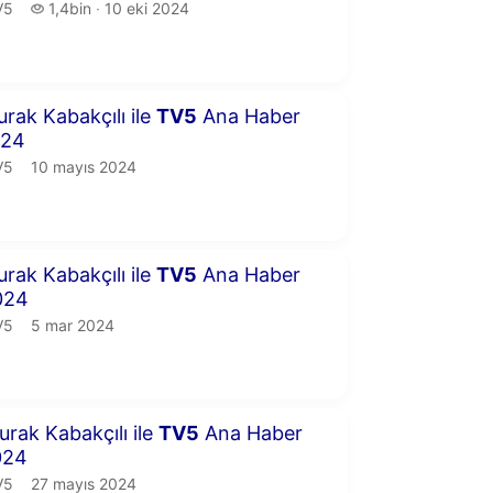
5.
1,4 bin izleme
V5
1,4bin
10 eki 2024
yayın tarihi
4 dakika 36 saniye
urak Kabakçılı ile
TV
5
Ana Haber
024
5.
yayın tarihi
V5
10 mayıs 2024
8 dakika 30 saniye
urak Kabakçılı ile
TV
5
Ana Haber
024
5.
yayın tarihi
V5
5 mar 2024
8 dakika 12 saniye
urak Kabakçılı ile
TV
5
Ana Haber
024
5.
yayın tarihi
V5
27 mayıs 2024