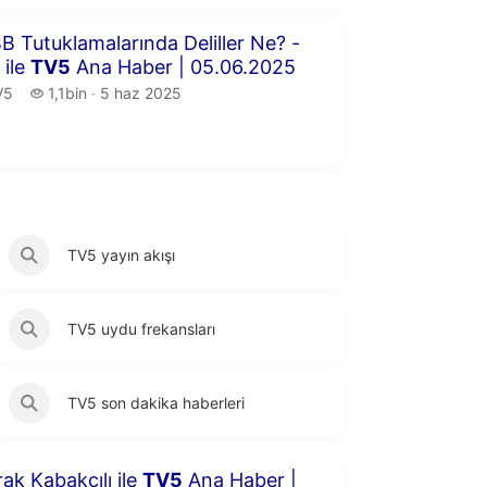
6 dakika 2 saniye
BB Tutuklamalarında Deliller Ne? -
 ile
TV
5
Ana Haber | 05.06.2025
5.
1,1 bin izleme
V5
1,1bin
5 haz 2025
yayın tarihi
TV5 yayın akışı
TV5 uydu frekansları
TV5 son dakika haberleri
6 dakika 37 saniye
rak Kabakçılı ile
TV
5
Ana Haber |