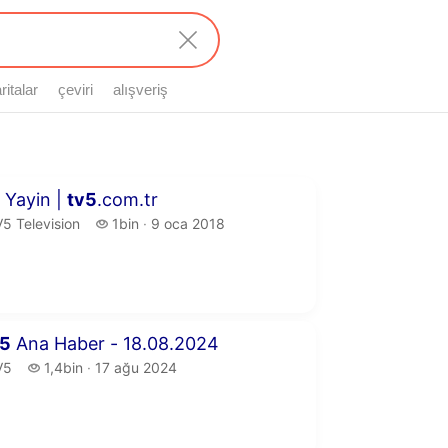
ritalar
çeviri
alışveriş
7 dakika 58 saniye
 Yayin |
tv
5
.com.tr
5 Television.
1 bin izleme
5 Television
1bin
9 oca 2018
yayın tarihi
8 dakika 27 saniye
5
Ana Haber - 18.08.2024
5.
1,4 bin izleme
V5
1,4bin
17 ağu 2024
yayın tarihi