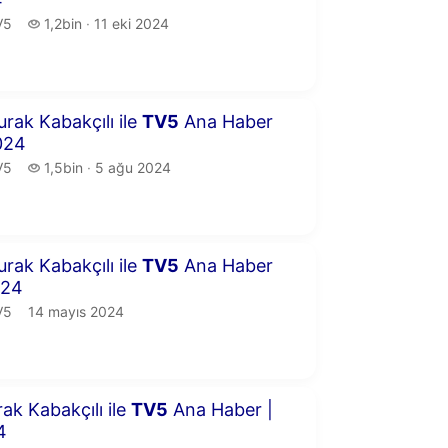
5.
1,2 bin izleme
V5
1,2bin
11 eki 2024
yayın tarihi
6 dakika 57 saniye
urak Kabakçılı ile
TV
5
Ana Haber
024
5.
1,5 bin izleme
V5
1,5bin
5 ağu 2024
yayın tarihi
5 dakika 58 saniye
urak Kabakçılı ile
TV
5
Ana Haber
024
5.
yayın tarihi
V5
14 mayıs 2024
9 dakika 37 saniye
rak Kabakçılı ile
TV
5
Ana Haber |
4