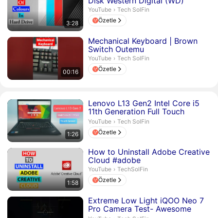
Disk Western Digital (WD)
Tech SolFin.
YouTube
›
Tech SolFin
Özetle
3:28
Süre 16 saniye
Mechanical Keyboard | Brown
Switch Outemu
Tech SolFin.
YouTube
›
Tech SolFin
Özetle
00:16
Süre 1 dakika 26 saniye
Lenovo L13 Gen2 Intel Core i5
11th Generation Full Touch
Screen Laptop
Tech SolFin.
YouTube
›
Tech SolFin
Özetle
1:26
Süre 1 dakika 58 saniye
How to Uninstall Adobe Creative
Cloud #adobe
TechSolFin.
YouTube
›
TechSolFin
Özetle
1:58
Süre 18 saniye
Extreme Low Light iQOO Neo 7
Pro Camera Test- Awesome
Result