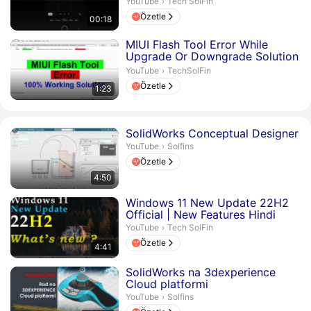
Tech SolFin.
YouTube
›
Tech SolFin
Özetle
00:18
Süre 1 dakika 23 saniye
MIUI Flash Tool Error While
Upgrade Or Downgrade Solution
100%
TechSolFin.
YouTube
›
TechSolFin
Özetle
1:23
Süre 4 dakika 50 saniye
SolidWorks Conceptual Designer
Solfins.
YouTube
›
Solfins
Özetle
4:50
Süre 4 dakika 41 saniye
Windows 11 New Update 22H2
Official | New Features Hindi
Tech SolFin.
YouTube
›
Tech SolFin
Özetle
4:41
Süre 1 saat 55 dakika 1 saniye
SolidWorks na 3dexperience
Cloud platformi
Solfins.
YouTube
›
Solfins