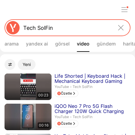
arama
yandex ai
görsel
video
gündem
harit
Filtreler
Yeni
Gelişmiş filtreler
Arama sonuçları
Süre 23 saniye
Life Shorted | Keyboard Hack |
Mechanical Keyboard Gaming
Tech SolFin.
YouTube
›
Tech SolFin
Özetle
00:23
Süre 16 saniye
iQOO Neo 7 Pro 5G Flash
Charger 120W Quick Charging
Tech SolFin.
YouTube
›
Tech SolFin
Özetle
00:16