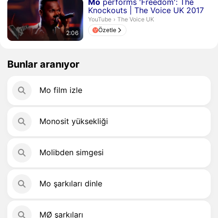
Süre 2 dakika 6 saniye
Mo
performs 'Freedom': The
Knockouts | The Voice UK 2017
The Voice UK.
YouTube
›
The Voice UK
Özetle
2:06
Bunlar aranıyor
Mo film izle
Monosit yüksekliği
Molibden simgesi
Mo şarkıları dinle
MØ şarkıları