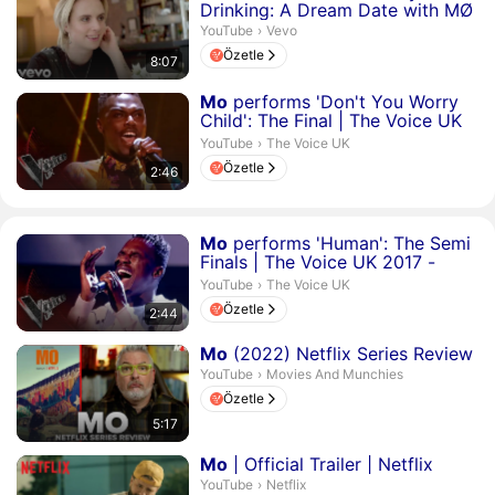
Drinking: A Dream Date with MØ
Vevo.
YouTube
›
Vevo
Özetle
8:07
Süre 2 dakika 46 saniye
Mo
performs 'Don't You Worry
Child': The Final | The Voice UK
2017
The Voice UK.
YouTube
›
The Voice UK
Özetle
2:46
Süre 2 dakika 44 saniye
Mo
performs 'Human': The Semi
Finals | The Voice UK 2017 -
YouTube
The Voice UK.
YouTube
›
The Voice UK
Özetle
2:44
Süre 5 dakika 17 saniye
Mo
(2022) Netflix Series Review
Movies And Munchies.
YouTube
›
Movies And Munchies
Özetle
5:17
Süre 2 dakika 3 saniye
Mo
| Official Trailer | Netflix
Netflix.
YouTube
›
Netflix