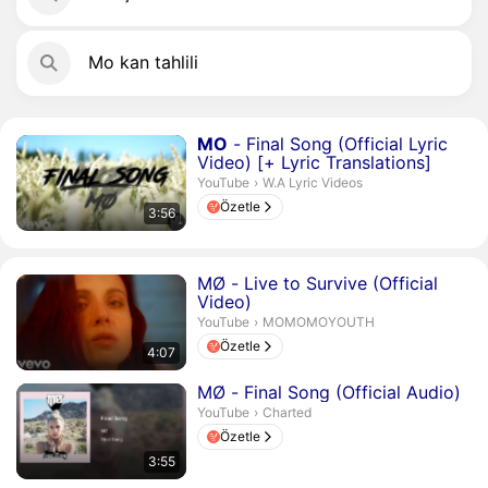
Mo kan tahlili
Süre 3 dakika 56 saniye
MO
- Final Song (Official Lyric
Video) [+ Lyric Translations]
W.A Lyric Videos.
YouTube
›
W.A Lyric Videos
Özetle
3:56
Süre 4 dakika 7 saniye
MØ - Live to Survive (Official
Video)
MOMOMOYOUTH.
YouTube
›
MOMOMOYOUTH
Özetle
4:07
Süre 3 dakika 55 saniye
MØ - Final Song (Official Audio)
Charted.
YouTube
›
Charted
Özetle
3:55