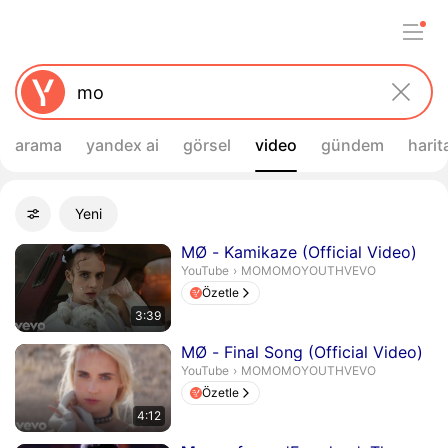
arama
yandex ai
görsel
video
gündem
harit
Filtreler
Yeni
Gelişmiş filtreler
Arama sonuçları
Süre 3 dakika 39 saniye
MØ - Kamikaze (Official Video)
MOMOMOYOUTHVEVO.
YouTube
›
MOMOMOYOUTHVEVO
Özetle
3:39
Süre 4 dakika 12 saniye
MØ - Final Song (Official Video)
MOMOMOYOUTHVEVO.
YouTube
›
MOMOMOYOUTHVEVO
Özetle
4:12